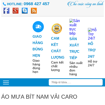
Cho cuộc sống an lành
0968 427 457
HOTLINE:
GIAO
CAM
SẢN
HÀNG
HỖ
KẾT
XUẤT
ĐÚNG
TRỢ
CHẤT
TRỰC
HẸN
24/7
LƯỢNG
TIẾP
Giao
Hỗ trợ
Cam kết
Sản xuất
hàng
24/7
chất
nhiều
đúng
lượng
đơn
hẹn
hàng
ÁO MƯA BÍT NAM VẢI CARO