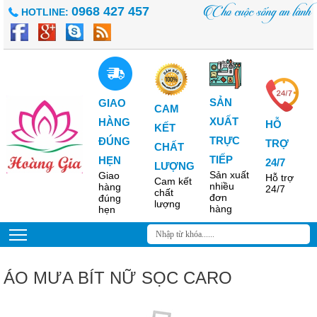
Cho cuộc sống an lành
0968 427 457
HOTLINE:
SẢN
GIAO
CAM
XUẤT
HÀNG
HỖ
KẾT
TRỰC
ĐÚNG
TRỢ
CHẤT
TIẾP
HẸN
24/7
LƯỢNG
Sản xuất
Giao
Hỗ trợ
Cam kết
nhiều
hàng
24/7
chất
đơn
đúng
lượng
hàng
hẹn
ÁO MƯA BÍT NỮ SỌC CARO