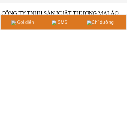
CÔNG TY TNHH SẢN XUẤT THƯƠNG MẠI ÁO
MƯA HOÀNG GIA
Gọi điện
SMS
Chỉ đường
Xưởng Sản xuất 1:
20 Đường TCH07, P. Tân Chánh Hiệp,
Q.12,TP.HCM
Xưởng Sản xuất 2:
41/28 Đường 07, P. Tân Chánh Hiệp,
Q.12,TP.HCM
Xưởng In:
41/21 Đườg 07, P. Tân Chánh Hiệp, Q.12,TP.HCM
Hotline 24/7:
0968 427 457
Email:
aomuahoanggia@gmail.com
THỐNG KÊ TRUY CẬP
Đang online: 1
Truy cập ngày: 30
Trong tháng: 710