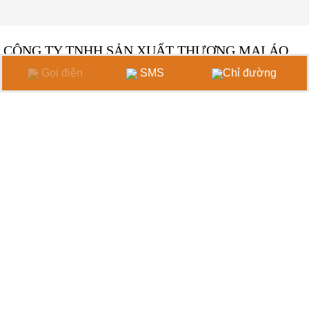
CÔNG TY TNHH SẢN XUẤT THƯƠNG MẠI ÁO
MƯA HOÀNG GIA
Gọi điện
SMS
Chỉ đường
Xưởng Sản xuất 1:
20 Đường TCH07, P. Tân Chánh Hiệp,
Q.12,TP.HCM
Xưởng Sản xuất 2:
41/28 Đường 07, P. Tân Chánh Hiệp,
Q.12,TP.HCM
Xưởng In:
41/21 Đườg 07, P. Tân Chánh Hiệp, Q.12,TP.HCM
Hotline 24/7:
0968 427 457
Email:
aomuahoanggia@gmail.com
THỐNG KÊ TRUY CẬP
Đang online: 1
Truy cập ngày: 58