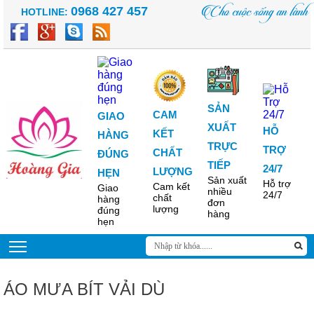
Cho cuộc sống an lành
0968 427 457
HOTLINE:
SẢN
CAM
GIAO
XUẤT
HỖ
KẾT
HÀNG
TRỰC
TRỢ
CHẤT
ĐÚNG
TIẾP
24/7
LƯỢNG
HẸN
Sản xuất
Hỗ trợ
Cam kết
Giao
nhiều
24/7
chất
hàng
đơn
lượng
đúng
hàng
hẹn
ÁO MƯA BÍT VẢI DÙ