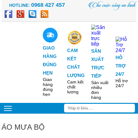
Cho cuộc sống an lành
0968 427 457
HOTLINE:
GIAO
CAM
SẢN
HÀNG
HỖ
KẾT
XUẤT
ĐÚNG
TRỢ
CHẤT
TRỰC
HẸN
24/7
LƯỢNG
TIẾP
Giao
Hỗ trợ
Cam kết
Sản xuất
hàng
24/7
chất
nhiều
đúng
lượng
đơn
hẹn
hàng
ÁO MƯA BỘ