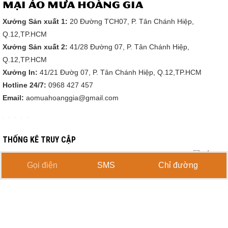
MẠI ÁO MƯA HOÀNG GIA
Xưởng Sản xuất 1:
20 Đường TCH07, P. Tân Chánh Hiệp,
Q.12,TP.HCM
Xưởng Sản xuất 2:
41/28 Đường 07, P. Tân Chánh Hiệp,
Q.12,TP.HCM
Xưởng In:
41/21 Đườg 07, P. Tân Chánh Hiệp, Q.12,TP.HCM
Hotline 24/7:
0968 427 457
Email:
aomuahoanggia@gmail.com
THỐNG KÊ TRUY CẬP
Đang online: 3
Gọi điện
SMS
Chỉ đường
Truy cập ngày: 53
Trong tháng: 852
Tổng truy cập: 273878