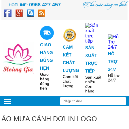
Cho cuộc sống an lành
0968 427 457
HOTLINE:
GIAO
CAM
SẢN
HÀNG
HỖ
KẾT
XUẤT
ĐÚNG
TRỢ
CHẤT
TRỰC
HẸN
24/7
LƯỢNG
TIẾP
Giao
Hỗ trợ
Cam kết
Sản xuất
hàng
24/7
chất
nhiều
đúng
lượng
đơn
hẹn
hàng
ÁO MƯA CÁNH DƠI IN LOGO