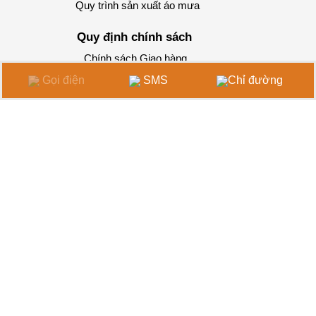
Quy trình sản xuất áo mưa
Quy định chính sách
Chính sách Giao hàng
Gọi điện
SMS
Chỉ đường
CÔNG TY TNHH SẢN XUẤT THƯƠNG MẠI ÁO
MƯA HOÀNG GIA
Xưởng Sản xuất 1:
20 Đường TCH07, P. Tân Chánh Hiệp,
Q.12,TP.HCM
Xưởng Sản xuất 2:
41/28 Đường 07, P. Tân Chánh Hiệp,
Q.12,TP.HCM
Xưởng In:
41/21 Đườg 07, P. Tân Chánh Hiệp, Q.12,TP.HCM
Hotline 24/7:
0968 427 457
Email:
aomuahoanggia@gmail.com