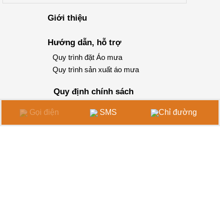
Giới thiệu
Hướng dẫn, hỗ trợ
Quy trình đặt Áo mưa
Quy trình sản xuất áo mưa
Quy định chính sách
Chính sách Giao hàng
Gọi điện
SMS
Chỉ đường
CÔNG TY TNHH SẢN XUẤT THƯƠNG MẠI ÁO
MƯA HOÀNG GIA
Xưởng Sản xuất 1:
20 Đường TCH07, P. Tân Chánh Hiệp,
Q.12,TP.HCM
Xưởng Sản xuất 2:
41/28 Đường 07, P. Tân Chánh Hiệp,
Q.12,TP.HCM