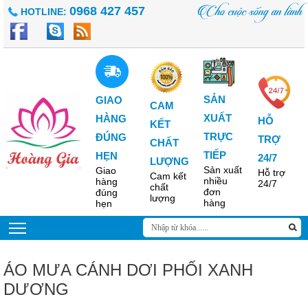
Cho cuộc sống an lành
0968 427 457
HOTLINE:
SẢN
GIAO
CAM
XUẤT
HÀNG
HỖ
KẾT
TRỰC
ĐÚNG
TRỢ
CHẤT
TIẾP
HẸN
24/7
LƯỢNG
Sản xuất
Giao
Hỗ trợ
Cam kết
nhiều
hàng
24/7
chất
đơn
đúng
lượng
hàng
hẹn
ÁO MƯA CÁNH DƠI PHỐI XANH
DƯƠNG