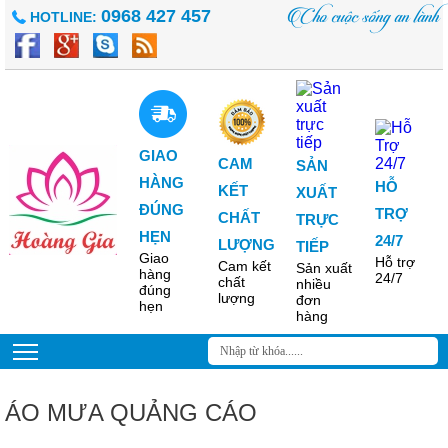
Cho cuộc sống an lành
0968 427 457
HOTLINE:
GIAO
CAM
SẢN
HÀNG
HỖ
KẾT
XUẤT
ĐÚNG
TRỢ
CHẤT
TRỰC
HẸN
24/7
LƯỢNG
TIẾP
Giao
Hỗ trợ
Cam kết
Sản xuất
hàng
24/7
chất
nhiều
đúng
lượng
đơn
hẹn
hàng
ÁO MƯA QUẢNG CÁO