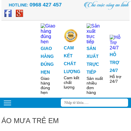
Cho cuộc sống an lành
0968 427 457
HOTLINE:
CAM
GIAO
SẢN
HỖ
KẾT
HÀNG
XUẤT
TRỢ
CHẤT
ĐÚNG
TRỰC
24/7
LƯỢNG
HẸN
TIẾP
Hỗ trợ
Cam kết
Giao
Sản xuất
24/7
chất
hàng
nhiều
lượng
đúng
đơn
hẹn
hàng
ÁO MƯA TRẺ EM