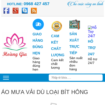
Cho cuộc sống an lành
0968 427 457
HOTLINE:
SẢN
GIAO
CAM
XUẤT
HÀNG
HỖ
KẾT
TRỰC
ĐÚNG
TRỢ
CHẤT
TIẾP
HẸN
24/7
LƯỢNG
Sản xuất
Giao
Hỗ trợ
Cam kết
nhiều
hàng
24/7
chất
đơn
đúng
lượng
hàng
hẹn
ÁO MƯA VẢI DÙ LOẠI BÍT HÔNG