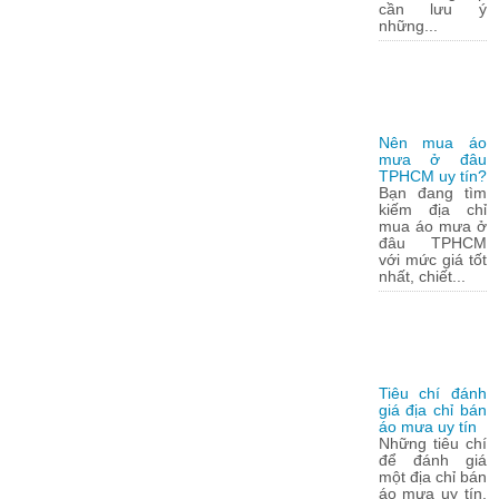
cần lưu ý
những...
Nên mua áo
mưa ở đâu
TPHCM uy tín?
Bạn đang tìm
kiếm địa chỉ
mua áo mưa ở
đâu TPHCM
với mức giá tốt
nhất, chiết...
Tiêu chí đánh
giá địa chỉ bán
áo mưa uy tín
Những tiêu chí
để đánh giá
một địa chỉ bán
áo mưa uy tín,