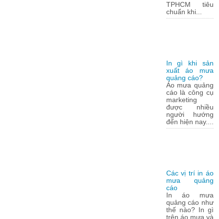
TPHCM tiêu
chuẩn khi...
In gì khi sản
xuất áo mưa
quảng cáo?
Áo mưa quảng
cáo là công cụ
marketing
được nhiều
người hướng
đến hiện nay....
Các vị trí in áo
mưa quảng
cáo
In áo mưa
quảng cáo như
thế nào? In gì
trên áo mưa và