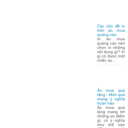
Các chủ đề in
trên áo mưa
quảng cáo
In áo mưa
quảng cáo nên
chọn in những
nội dung gì? In
gì có được một
chiếc áo...
Áo mưa quà
tặng - Món quà
mang ý nghĩa
hoàn hảo
Áo mưa quà
tặng mang tới
những ưu điểm
gì, có ý nghĩa
như thế nào