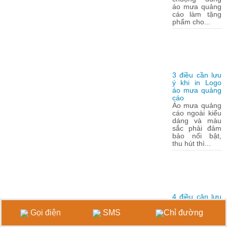
áo mưa quảng
cáo làm tặng
phẩm cho...
3 điều cần lưu
ý khi in Logo
áo mưa quảng
cáo
Áo mưa quảng
cáo ngoài kiểu
dáng và màu
sắc phải đảm
bảo nổi bật,
thu hút thì...
4 điều cân lưu
ý khi in Logo
lên áo mưa
Gọi điện
SMS
Chỉ đường
Việc in logo