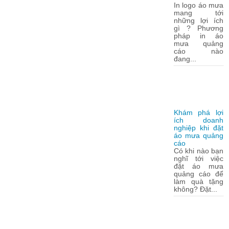
In logo áo mưa
mang tới
những lợi ích
gì ? Phương
pháp in áo
mưa quảng
cáo nào
đang...
Khám phá lợi
ích doanh
nghiệp khi đặt
áo mưa quảng
cáo
Có khi nào bạn
nghĩ tới việc
đặt áo mưa
quảng cáo để
làm quà tặng
không? Đặt...