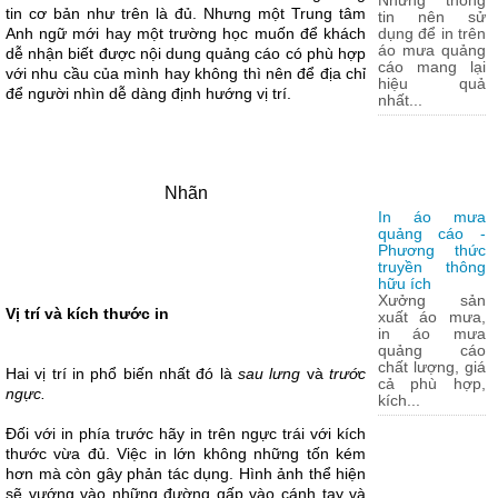
Những thông
tin cơ bản như trên là đủ. Nhưng một Trung tâm
tin nên sử
Anh ngữ mới hay một trường học muốn để khách
dụng để in trên
áo mưa quảng
dễ nhận biết được nội dung quảng cáo có phù hợp
cáo mang lại
với nhu cầu của mình hay không thì nên để địa chỉ
hiệu quả
để người nhìn dễ dàng định hướng vị trí.
nhất...
Nhãn
In áo mưa
quảng cáo -
Phương thức
truyền thông
hữu ích
Xưởng sản
Vị trí và kích thước in
xuất áo mưa,
in áo mưa
quảng cáo
chất lượng, giá
Hai vị trí in phổ biến nhất đó là
sau lưng
và
trước
cả phù hợp,
ngực.
kích...
Đối với in phía trước hãy in trên ngực trái với kích
thước vừa đủ. Việc in lớn không những tốn kém
hơn mà còn gây phản tác dụng. Hình ảnh thể hiện
sẽ vướng vào những đường gấp vào cánh tay và