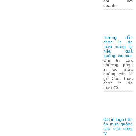
đối với
doanh...
Hướng dẫn
chọn in áo
mưa mang lại
hiệu quả
quảng cáo cao
Giá trị của
phương pháp
in áo mưa
quảng cáo là
gì? Cách thức
chọn in áo
mưa để...
Đặt in logo trên
áo mưa quảng
cáo cho công
ty