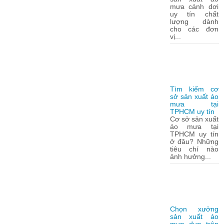
mưa cánh dơi
uy tín chất
lượng dành
cho các đơn
vị...
Tìm kiếm cơ
sở sản xuất áo
mưa tại
TPHCM uy tín
Cơ sở sản xuất
áo mưa tại
TPHCM uy tín
ở đâu? Những
tiêu chí nào
ảnh hưởng...
Chọn xưởng
sản xuất áo