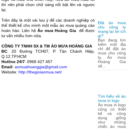
thì nên phải chọn chữ sáng nổi bật lên và ngược
lại.
Trên đây là một vài lưu ý để các doanh nghiệp có
Đặt áo mưa
thể thiết kế cho mình một mẫu áo mưa quảng cáo
cho công ty
hoàn hảo. Liên hệ
Áo mưa Hoàng Gia
để được
mang lại lợi ích
tư vấn nhiều hơn nữa.
gì?
Bạn đang tìm
kiếm một địa
CÔNG TY TNHH SX & TM ÁO MƯA HOÀNG GIA
chỉ để đặt áo
ĐC
: 20 Đường TCH07, P. Tân Chánh Hiệp,
mưa cho công
Q.12,TP.HCM
ty, Áo mưa
Hotline 24/7
: 0968 427 457
Hoàng Gia
sẽ...
Email:
aomuahoanggia@gmail.com
Website:
http://thegioiaomua.net/
Tìm hiểu về áo
mưa in logo
Áo mưa in logo
cũng có thiết
kế và công
dụng giống
như những
chiếc áo mưa