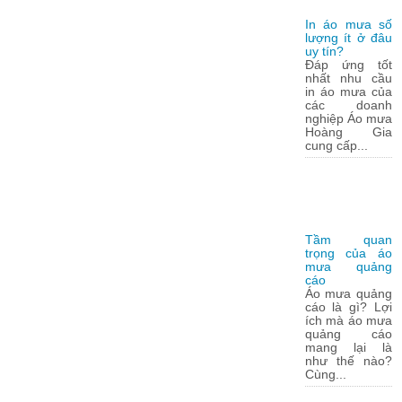
In áo mưa số
lượng ít ở đâu
uy tín?
Đáp ứng tốt
nhất nhu cầu
in áo mưa của
các doanh
nghiệp Áo mưa
Hoàng Gia
cung cấp...
Tầm quan
trọng của áo
mưa quảng
cáo
Áo mưa quảng
cáo là gì? Lợi
ích mà áo mưa
quảng cáo
mang lại là
như thế nào?
Cùng...