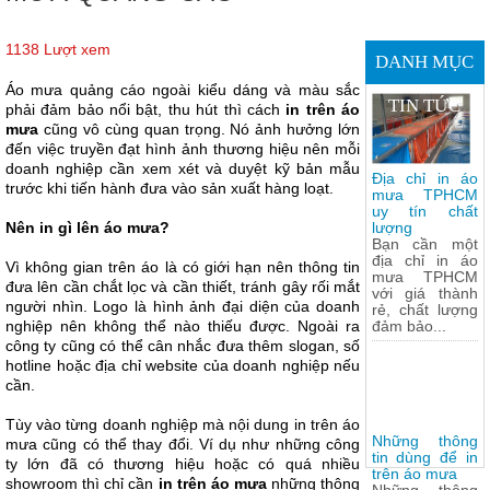
1138 Lượt xem
DANH MỤC
Áo mưa quảng cáo ngoài kiểu dáng và màu sắc
TIN TỨC
phải đảm bảo nổi bật, thu hút thì cách
in trên áo
mưa
cũng vô cùng quan trọng. Nó ảnh hưởng lớn
đến việc truyền đạt hình ảnh thương hiệu nên mỗi
doanh nghiệp cần xem xét và duyệt kỹ bản mẫu
Địa chỉ in áo
trước khi tiến hành đưa vào sản xuất hàng loạt.
mưa TPHCM
uy tín chất
Nên in gì lên áo mưa?
lượng
Bạn cần một
địa chỉ in áo
Vì không gian trên áo là có giới hạn nên thông tin
mưa TPHCM
đưa lên cần chắt lọc và cần thiết, tránh gây rối mắt
với giá thành
người nhìn. Logo là hình ảnh đại diện của doanh
rẻ, chất lượng
nghiệp nên không thể nào thiếu được. Ngoài ra
đảm bảo...
công ty cũng có thể cân nhắc đưa thêm slogan, số
hotline hoặc địa chỉ website của doanh nghiệp nếu
cần.
Tùy vào từng doanh nghiệp mà nội dung in trên áo
Những thông
mưa cũng có thể thay đổi. Ví dụ như những công
tin dùng để in
ty lớn đã có thương hiệu hoặc có quá nhiều
trên áo mưa
showroom thì chỉ cần
in trên áo mưa
những thông