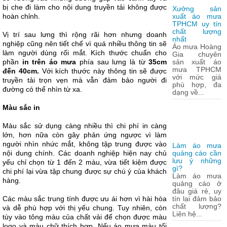
bị che đi làm cho nội dung truyền tải không được
Xưởng sản
hoàn chỉnh.
xuất áo mưa
TPHCM uy tín
chất lượng
Vị trí sau lưng thì rộng rãi hơn nhưng doanh
nhất
nghiệp cũng nên tiết chế vì quá nhiều thông tin sẽ
Áo mưa Hoàng
làm người dùng rối mắt. Kích thước chuẩn cho
Gia chuyên
phần
in trên áo mưa
phía sau lưng là từ
35cm
sản xuất áo
mưa TPHCM
đến 40cm.
Với kích thước này thông tin sẽ được
với mức giá
truyền tải trọn vẹn mà vẫn đảm bảo người đi
phù hợp, đa
đường có thể nhìn từ xa.
dạng về...
Màu sắc in
Màu sắc sử dụng càng nhiều thì chi phí in càng
lớn, hơn nữa còn gây phản ứng ngược vì làm
người nhìn nhức mắt, không tập trung được vào
Làm áo mưa
nội dung chính. Các doanh nghiệp hiện nay chủ
quảng cáo cần
lưu ý những
yếu chỉ chọn từ 1 đến 2 màu, vừa tiết kiệm được
gì?
chi phí lại vừa tập chung được sự chú ý của khách
Làm áo mưa
hàng.
quảng cáo ở
đâu giá rẻ, uy
Các màu sắc trung tính được ưu ái hơn vì hài hòa
tín lại đảm bảo
chất lượng?
và dễ phù hợp với thị yếu chung. Tuy nhiên, còn
Liên hệ...
tùy vào tông màu của chất vải để chọn được màu
logo và màu chữ thích hợp. Nếu áo mưa màu tối