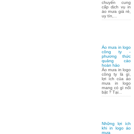
chuyên cung
cấp dịch vụ in
áo mưa giá rẻ,
uy tín,...
Áo mưa in logo
công ty -
phương thức
quảng cáo
hoàn hảo
Áo mưa in logo
công ty là gì,
lợi ích của áo
mưa in logo
mang có gì nổi
bật ? Tại...
Những lợi ích
khi in logo áo
mưa