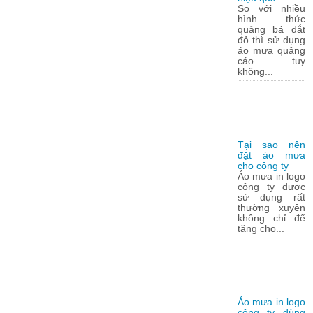
So với nhiều
hình thức
quảng bá đắt
đỏ thì sử dụng
áo mưa quảng
cáo tuy
không...
Tại sao nên
đặt áo mưa
cho công ty
Áo mưa in logo
công ty được
sử dụng rất
thường xuyên
không chỉ để
tặng cho...
Áo mưa in logo
công ty dùng