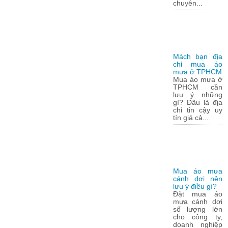
chuyên...
Mách bạn địa
chỉ mua áo
mưa ở TPHCM
Mua áo mưa ở
TPHCM cần
lưu ý những
gì? Đâu là địa
chỉ tin cậy uy
tín giá cả...
Mua áo mưa
cánh dơi nên
lưu ý điều gì?
Đặt mua áo
mưa cánh dơi
số lượng lớn
cho công ty,
doanh nghiệp