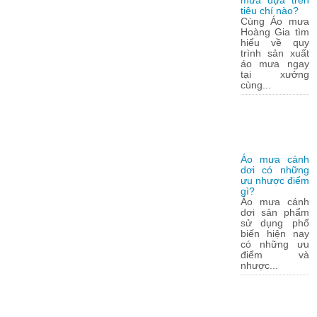
mưa dựa trên
tiêu chí nào?
Cùng Áo mưa
Hoàng Gia tìm
hiểu về quy
trình sản xuất
áo mưa ngay
tại xưởng
cùng...
Áo mưa cánh
dơi có những
ưu nhược điểm
gì?
Áo mưa cánh
dơi sản phẩm
sử dụng phổ
biến hiện nay
có những ưu
điểm và
nhược...