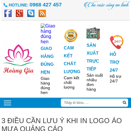
Cho cuộc sống an lành
0968 427 457
HOTLINE:
SẢN
CAM
GIAO
XUẤT
HỖ
KẾT
HÀNG
TRỰC
TRỢ
CHẤT
ĐÚNG
TIẾP
24/7
LƯỢNG
HẸN
Sản xuất
Hỗ trợ
Cam kết
Giao
nhiều
24/7
chất
hàng
đơn
lượng
đúng
hàng
hẹn
3 ĐIỀU CẦN LƯU Ý KHI IN LOGO ÁO
MƯA QUẢNG CÁO