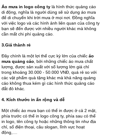
logo cũng có
Áo mưa in logo công ty
là hình thức quảng cáo
thiết kế và
di động, nghĩa là người dùng sẽ sử dụng áo mưa
công dụng
giống như
để di chuyển khi trời mưa ở mọi nơi. Đồng nghĩa
những chiếc
với việc logo và các hình ảnh liên quan của công ty
áo mưa
bạn sẽ đến được với nhiều người khác mà không
thông...
cần mất chi phí quảng cáo.
3.Giá thành rẻ
Đây chính là một lợi thế cực kỳ lớn của chiếc
áo
mưa quảng cáo
, bởi những chiếc áo mưa chất
Quy trình sản
lượng, được sản xuất với số lượng lớn giá chỉ
xuất áo mưa
quảng cáo
trong khoảng 30.000 - 50.000 VNĐ, quá rẻ so với
chất lượng
các vật phẩm quà tặng khác mà khả năng quảng
Theo chân
cáo không thua kém gì các hình thức quảng cáo
Áo mưa
đắt đỏ khác.
Hoàng Gia
để khám phá
quy trình sản
4. Kích thước in ấn rộng và dễ
xuất áo mưa
quảng cáo
Một chiếc áo mưa bạn có thể in được ở cả 2 mặt,
với một...
phía trước có thể in logo công ty, phía sau có thể
in logo, tên công ty hoặc những thông tin như địa
chỉ, số điện thoại, câu slogan, lĩnh vực hoạt
động,....