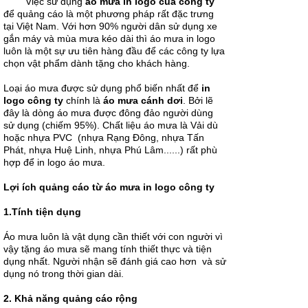
Việc sử dụng
áo mưa in logo của công ty
bảo chất
để quảng cáo là một phương pháp rất đặc trưng
lượng? Liên
tại Việt Nam. Với hơn 90% người dân sử dụng xe
hệ...
gắn máy và mùa mưa kéo dài thì áo mưa in logo
luôn là một sự ưu tiên hàng đầu để các công ty lựa
chọn vật phẩm dành tặng cho khách hàng.
Loại áo mưa được sử dụng phổ biến nhất để
in
Đặt áo mưa
logo công ty
chính là
áo mưa cánh dơi
. Bởi lẽ
cho công ty
đây là dòng áo mưa được đông đảo người dùng
mang lại lợi
sử dụng (chiếm 95%). Chất liệu áo mưa là Vải dù
ích gì?
hoặc nhựa PVC (nhựa Rạng Đông, nhựa Tấn
Bạn đang tìm
Phát, nhựa Huệ Linh, nhựa Phú Lâm......) rất phù
kiếm một địa
chỉ để đặt áo
hợp để in logo áo mưa.
mưa cho
công ty, Áo
Lợi ích quảng cáo từ áo mưa in logo công ty
mưa Hoàng
Gia sẽ...
1.Tính tiện dụng
Áo mưa luôn là vật dụng cần thiết với con người vì
vậy tặng áo mưa sẽ mang tính thiết thực và tiện
dụng nhất. Người nhận sẽ đánh giá cao hơn và sử
dụng nó trong thời gian dài.
Tìm hiểu về
áo mưa in
logo
2. Khả năng quảng cáo rộng
Áo mưa in