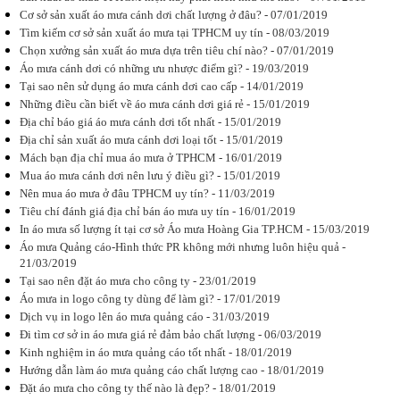
việc đặt áo
mưa quảng
Cơ sở sản xuất áo mưa cánh dơi chất lượng ở đâu? - 07/01/2019
cáo để làm
Tìm kiếm cơ sở sản xuất áo mưa tại TPHCM uy tín - 08/03/2019
quà tặng
Chọn xưởng sản xuất áo mưa dựa trên tiêu chí nào? - 07/01/2019
không? Đặt...
Áo mưa cánh dơi có những ưu nhược điểm gì? - 19/03/2019
Tại sao nên sử dụng áo mưa cánh dơi cao cấp - 14/01/2019
Những điều cần biết về áo mưa cánh dơi giá rẻ - 15/01/2019
Địa chỉ báo giá áo mưa cánh dơi tốt nhất - 15/01/2019
Địa chỉ sản xuất áo mưa cánh dơi loại tốt - 15/01/2019
In áo mưa số
Mách bạn địa chỉ mua áo mưa ở TPHCM - 16/01/2019
lượng ít ở
đâu uy tín?
Mua áo mưa cánh dơi nên lưu ý điều gì? - 15/01/2019
Đáp ứng tốt
Nên mua áo mưa ở đâu TPHCM uy tín? - 11/03/2019
nhất nhu cầu
Tiêu chí đánh giá địa chỉ bán áo mưa uy tín - 16/01/2019
in áo mưa
của các
In áo mưa số lượng ít tại cơ sở Áo mưa Hoàng Gia TP.HCM - 15/03/2019
doanh nghiệp
Áo mưa Quảng cáo-Hình thức PR không mới nhưng luôn hiệu quả -
Áo mưa
21/03/2019
Hoàng Gia
Tại sao nên đặt áo mưa cho công ty - 23/01/2019
cung cấp...
Áo mưa in logo công ty dùng để làm gì? - 17/01/2019
Dịch vụ in logo lên áo mưa quảng cáo - 31/03/2019
Đi tìm cơ sở in áo mưa giá rẻ đảm bảo chất lượng - 06/03/2019
Kinh nghiệm in áo mưa quảng cáo tốt nhất - 18/01/2019
Hướng dẫn làm áo mưa quảng cáo chất lượng cao - 18/01/2019
Tầm quan
Đặt áo mưa cho công ty thế nào là đẹp? - 18/01/2019
trọng của áo