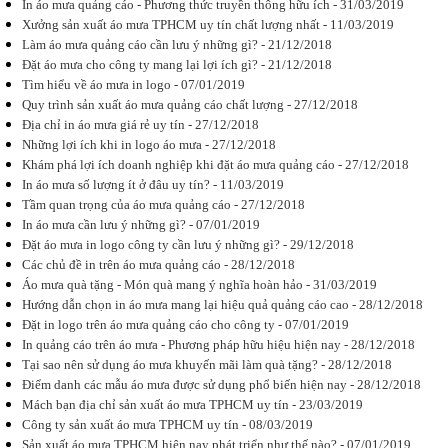
In áo mưa quảng cáo - Phương thức truyền thông hữu ích - 31/03/2019
Xưởng sản xuất áo mưa TPHCM uy tín chất lượng nhất - 11/03/2019
Làm áo mưa quảng cáo cần lưu ý những gì? - 21/12/2018
Đặt áo mưa cho công ty mang lại lợi ích gì? - 21/12/2018
Tìm hiểu về áo mưa in logo - 07/01/2019
Những lợi ích
khi in logo áo
Quy trình sản xuất áo mưa quảng cáo chất lượng - 27/12/2018
mưa
Địa chỉ in áo mưa giá rẻ uy tín - 27/12/2018
In logo áo
Những lợi ích khi in logo áo mưa - 27/12/2018
mưa mang
tới những lợi
Khám phá lợi ích doanh nghiệp khi đặt áo mưa quảng cáo - 27/12/2018
ích gì ?
In áo mưa số lượng ít ở đâu uy tín? - 11/03/2019
Phương pháp
Tầm quan trọng của áo mưa quảng cáo - 27/12/2018
in áo mưa
quảng cáo
In áo mưa cần lưu ý những gì? - 07/01/2019
nào đang...
Đặt áo mưa in logo công ty cần lưu ý những gì? - 29/12/2018
Các chủ đề in trên áo mưa quảng cáo - 28/12/2018
Áo mưa quà tặng - Món quà mang ý nghĩa hoàn hảo - 31/03/2019
Hướng dẫn chọn in áo mưa mang lại hiệu quả quảng cáo cao - 28/12/2018
Đặt in logo trên áo mưa quảng cáo cho công ty - 07/01/2019
Khám phá lợi
In quảng cáo trên áo mưa - Phương pháp hữu hiệu hiện nay - 28/12/2018
ích doanh
Tại sao nên sử dụng áo mưa khuyến mãi làm quà tặng? - 28/12/2018
nghiệp khi
Điểm danh các mẫu áo mưa được sử dụng phổ biến hiện nay - 28/12/2018
đặt áo mưa
quảng cáo
Mách bạn địa chỉ sản xuất áo mưa TPHCM uy tín - 23/03/2019
Có khi nào
Công ty sản xuất áo mưa TPHCM uy tín - 08/03/2019
bạn nghĩ tới
Sản xuất áo mưa TPHCM hiện nay phát triển như thế nào? - 07/01/2019