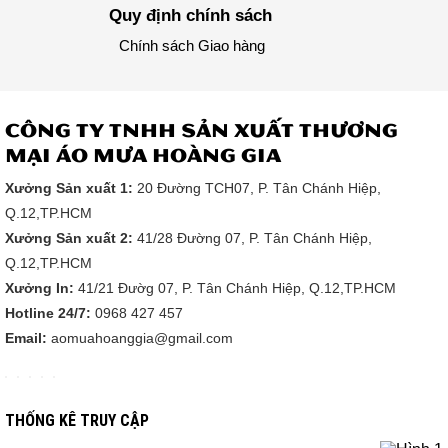
tặng? Nên
Quy định chính sách
sử...
Chính sách Giao hàng
CÔNG TY TNHH SẢN XUẤT THƯƠNG
Điểm danh
các mẫu áo
MẠI ÁO MƯA HOÀNG GIA
mưa được sử
dụng phổ
Xưởng Sản xuất 1:
20 Đường TCH07, P. Tân Chánh Hiệp,
biến hiện nay
Những mẫu
Q.12,TP.HCM
áo mưa được
Xưởng Sản xuất 2:
41/28 Đường 07, P. Tân Chánh Hiệp,
yêu thích và
sử dụng phổ
Q.12,TP.HCM
biến tại Việt
Nam là gì?
Xưởng In:
41/21 Đườg 07, P. Tân Chánh Hiệp, Q.12,TP.HCM
Địa...
Hotline 24/7:
0968 427 457
Email:
aomuahoanggia@gmail.com
Mách bạn địa
chỉ sản xuất
THỐNG KÊ TRUY CẬP
áo mưa