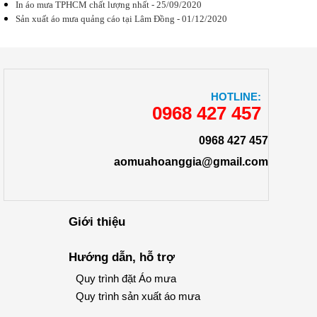
In áo mưa TPHCM chất lượng nhất - 25/09/2020
In quảng cáo
trên áo mưa -
Sản xuất áo mưa quảng cáo tại Lâm Đồng - 01/12/2020
Phương pháp
hữu hiệu hiện
nay
Tại sao nhiều
doanh
nghiệp, công
ty lại lựa
HOTLINE:
chọn in
0968 427 457
quảng cáo
trên áo mưa,
lợi ích...
0968 427 457
aomuahoanggia@gmail.com
Tại sao nên
sử dụng áo
Giới thiệu
mưa khuyến
mãi làm quà
tặng?
Hướng dẫn, hỗ trợ
Tại sao nhiều
doanh nghiệp
Quy trình đặt Áo mưa
lại lựa chọn
áo mưa
Quy trình sản xuất áo mưa
khuyến mãi
làm quà