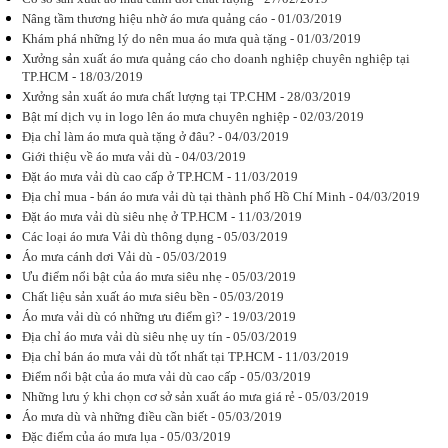
Nâng tầm thương hiệu nhờ áo mưa quảng cáo - 01/03/2019
Đặt áo mưa
Khám phá những lý do nên mua áo mưa quà tặng - 01/03/2019
in logo công
Xưởng sản xuất áo mưa quảng cáo cho doanh nghiệp chuyên nghiệp tại
ty cần lưu ý
TP.HCM - 18/03/2019
những gì?
Cùng Áo
Xưởng sản xuất áo mưa chất lượng tại TP.CHM - 28/03/2019
mưa Hoàng
Bật mí dịch vụ in logo lên áo mưa chuyên nghiệp - 02/03/2019
Gia tìm hiểu
Địa chỉ làm áo mưa quà tặng ở đâu? - 04/03/2019
những loại
vải sử dụng
Giới thiệu về áo mưa vải dù - 04/03/2019
để đặt áo
Đặt áo mưa vải dù cao cấp ở TP.HCM - 11/03/2019
mưa in logo...
Địa chỉ mua - bán áo mưa vải dù tại thành phố Hồ Chí Minh - 04/03/2019
Đặt áo mưa vải dù siêu nhẹ ở TP.HCM - 11/03/2019
Các loại áo mưa Vải dù thông dụng - 05/03/2019
Áo mưa cánh dơi Vải dù - 05/03/2019
Ưu điểm nổi bật của áo mưa siêu nhẹ - 05/03/2019
Các chủ đề in
Chất liệu sản xuất áo mưa siêu bền - 05/03/2019
trên áo mưa
Áo mưa vải dù có những ưu điểm gì? - 19/03/2019
quảng cáo
In áo mưa
Địa chỉ áo mưa vải dù siêu nhẹ uy tín - 05/03/2019
quảng cáo
Địa chỉ bán áo mưa vải dù tốt nhất tại TP.HCM - 11/03/2019
nên chọn in
Điểm nổi bật của áo mưa vải dù cao cấp - 05/03/2019
những nội
dung gì? In
Những lưu ý khi chọn cơ sở sản xuất áo mưa giá rẻ - 05/03/2019
gì có được
Áo mưa dù và những điều cần biết - 05/03/2019
một chiếc
Đặc điểm của áo mưa lụa - 05/03/2019
áo...