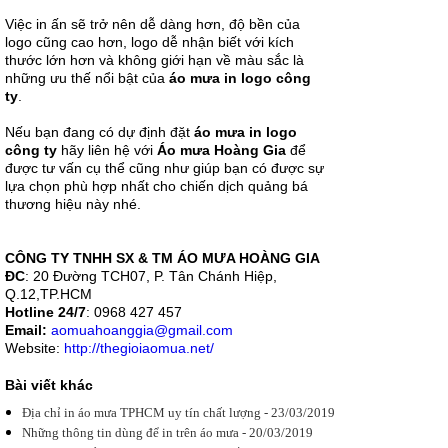
Việc in ấn sẽ trở nên dễ dàng hơn, độ bền của
Địa chỉ in áo
logo cũng cao hơn, logo dễ nhận biết với kích
mưa giá rẻ
uy tín
thước lớn hơn và không giới hạn về màu sắc là
Xưởng sản
những ưu thế nổi bật của
áo mưa in logo công
xuất Áo mưa
ty
.
Hoàng Gia
chuyên cung
Nếu bạn đang có dự định đặt
áo mưa in logo
cấp dịch vụ in
áo mưa giá
công ty
hãy liên hệ với
Áo mưa Hoàng Gia
để
rẻ, uy tín,...
được tư vấn cụ thể cũng như giúp bạn có được sự
lựa chọn phù hợp nhất cho chiến dịch quảng bá
thương hiệu này nhé.
CÔNG TY TNHH SX & TM ÁO MƯA HOÀNG GIA
Áo mưa in
ĐC
: 20 Đường TCH07, P. Tân Chánh Hiệp,
logo công ty -
Q.12,TP.HCM
phương thức
Hotline 24/7
: 0968 427 457
quảng cáo
hoàn hảo
Email:
aomuahoanggia@gmail.com
Áo mưa in
Website:
http://thegioiaomua.net/
logo công ty
là gì, lợi ích
Bài viết khác
của áo mưa
in logo mang
Địa chỉ in áo mưa TPHCM uy tín chất lượng - 23/03/2019
có gì nổi bật
? Tại...
Những thông tin dùng để in trên áo mưa - 20/03/2019