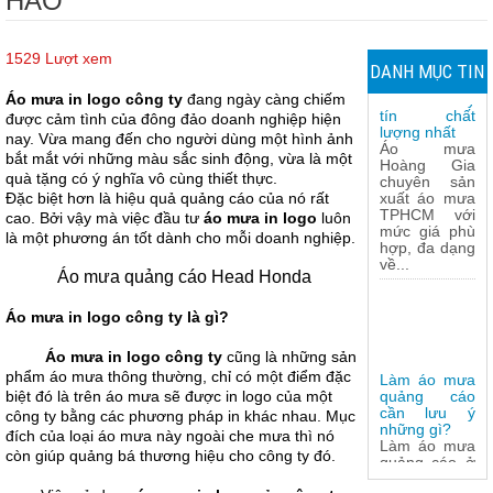
HẢO
Xưởng sản
1529 Lượt xem
DANH MỤC TIN
xuất áo mưa
TPHCM uy
Áo mưa in logo công ty
đang ngày càng chiếm
tín chất
TỨC
được cảm tình của đông đảo doanh nghiệp hiện
lượng nhất
nay. Vừa mang đến cho người dùng một hình ảnh
Áo mưa
Hoàng Gia
bắt mắt với những màu sắc sinh động, vừa là một
chuyên sản
quà tặng có ý nghĩa vô cùng thiết thực.
xuất áo mưa
Đặc biệt hơn là hiệu quả quảng cáo của nó rất
TPHCM với
cao. Bởi vậy mà việc đầu tư
áo mưa in logo
luôn
mức giá phù
là một phương án tốt dành cho mỗi doanh nghiệp.
hợp, đa dạng
về...
Áo mưa quảng cáo Head Honda
Áo mưa in logo công ty là gì?
Áo mưa in logo công ty
cũng là những sản
Làm áo mưa
phẩm áo mưa thông thường, chỉ có một điểm đặc
quảng cáo
biệt đó là trên áo mưa sẽ được in logo của một
cần lưu ý
công ty bằng các phương pháp in khác nhau. Mục
những gì?
đích của loại áo mưa này ngoài che mưa thì nó
Làm áo mưa
quảng cáo ở
còn giúp quảng bá thương hiệu cho công ty đó.
đâu giá rẻ, uy
tín lại đảm