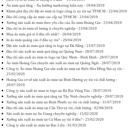
Giá trị của
Áo mưa quà tặng – Xu hướng marketing hiện nay - 19/04/2019
phương pháp
Khám phá địa chỉ đặt áo mưa in logo công ty uy tín tại TP.HCM - 22/04/2019
in áo mưa
quảng cáo là
Địa chỉ cung cấp áo mưa cao cấp tại TP.HCM - 23/04/2019
gì? Cách
Xưởng sản xuất áo mưa theo yêu cầu của Áo mưa Hoàng Gia - 23/04/2019
thức chọn in
Địa chỉ in áo mưa số lượng ít chuyên nghiệp - 23/04/2019
áo mưa để...
Mua áo mưa giá rẻ ở đâu tốt nhất? - 26/04/2019
In áo mưa quảng cáo ở đâu uy tín? - 26/04/2019
Đặt sản xuất áo mưa quà tặng in logo tại Đà Nẵng - 23/07/2019
Địa chỉ sản xuất áo mưa quà tặng tại Quảng Nam - 28/07/2019
Địa chỉ sản xuất áo mưa in logo tại Quy Nhơn - Bình Định - 28/07/2019
Đặt in logo
Áo mưa Hoàng Gia chuyên sản xuất áo mưa tại Quảng Ngãi - 28/07/2019
trên áo mưa
quảng cáo
Công ty Áo mưa Hoàng Gia sản xuất áo mưa tại Biên Hòa Đồng Nai uy tín -
cho công ty
25/02/2020
In logo trên
Hoàng Gia cơ sở sản xuất áo mưa tại Bình Dương uy tín và chất lượng -
áo mưa
phương pháp
28/07/2019
truyền thông
Công ty sản xuất áo mưa in logo tại Bà Rịa Vũng Tàu - 28/07/2019
hiệu quả với
Xưởng sản xuất áo mưa quà tặng tại Tây Ninh chuyên nghiệp - 29/07/2019
nhiều ưu
điểm vượt...
Xưởng sản xuất áo mưa tại Bình Phước uy tín và chất lượng - 31/07/2019
Địa chỉ sản xuất áo mưa tại Cần Thơ uy tín, chất lượng - 02/08/2019
Sản xuất áo mưa tại An Giang chuyên nghiệp - 15/02/2020
Xưởng sản xuất áo mưa tại Cà Mau uy tín ở đâu? - 25/02/2020
Công ty sản xuất áo mưa tại Bạc Liêu - 01/03/2020