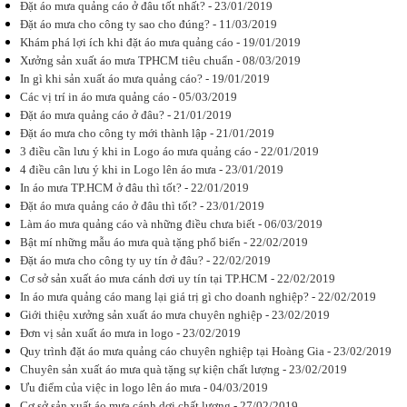
mưa quảng
Đặt áo mưa quảng cáo ở đâu tốt nhất? - 23/01/2019
cáo
Đặt áo mưa cho công ty sao cho đúng? - 11/03/2019
Áo mưa
Khám phá lợi ích khi đặt áo mưa quảng cáo - 19/01/2019
quảng cáo là
gì? Lợi ích
Xưởng sản xuất áo mưa TPHCM tiêu chuẩn - 08/03/2019
mà áo mưa
In gì khi sản xuất áo mưa quảng cáo? - 19/01/2019
quảng cáo
Các vị trí in áo mưa quảng cáo - 05/03/2019
mang lại là
như thế nào?
Đặt áo mưa quảng cáo ở đâu? - 21/01/2019
Cùng...
Đặt áo mưa cho công ty mới thành lập - 21/01/2019
3 điều cần lưu ý khi in Logo áo mưa quảng cáo - 22/01/2019
4 điều cân lưu ý khi in Logo lên áo mưa - 23/01/2019
In áo mưa TP.HCM ở đâu thì tốt? - 22/01/2019
Đặt áo mưa quảng cáo ở đâu thì tốt? - 23/01/2019
In áo mưa
Làm áo mưa quảng cáo và những điều chưa biết - 06/03/2019
cần lưu ý
Bật mí những mẫu áo mưa quà tặng phổ biến - 22/02/2019
những gì?
Đặt áo mưa cho công ty uy tín ở đâu? - 22/02/2019
Lựa chọn
phương pháp
Cơ sở sản xuất áo mưa cánh dơi uy tín tại TP.HCM - 22/02/2019
in áo mưa
In áo mưa quảng cáo mang lại giá trị gì cho doanh nghiệp? - 22/02/2019
cần lưu ý
Giới thiệu xưởng sản xuất áo mưa chuyên nghiệp - 23/02/2019
những gì?
Đơn vị nào là
Đơn vị sản xuất áo mưa in logo - 23/02/2019
địa chỉ sản...
Quy trình đặt áo mưa quảng cáo chuyên nghiệp tại Hoàng Gia - 23/02/2019
Chuyên sản xuất áo mưa quà tặng sự kiện chất lượng - 23/02/2019
Ưu điểm của việc in logo lên áo mưa - 04/03/2019
Cơ sở sản xuất áo mưa cánh dơi chất lượng - 27/02/2019