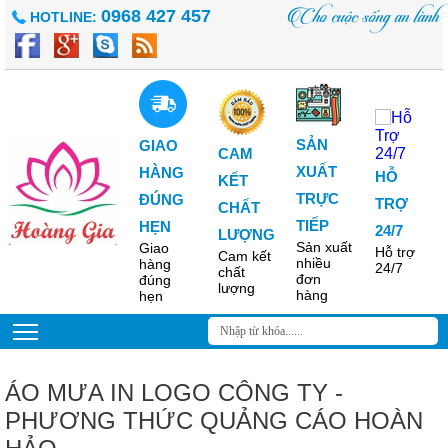
tin dùng để in
Cho cuộc sống an lành
0968 427 457
HOTLINE:
trên áo mưa
Những thông
tin nên sử
dụng để in
trên áo mưa
quảng cáo
mang lại hiệu
quả nhất...
SẢN
GIAO
CAM
XUẤT
HÀNG
HỖ
KẾT
TRỰC
ĐÚNG
TRỢ
CHẤT
TIẾP
HẸN
In áo mưa
24/7
LƯỢNG
quảng cáo -
Sản xuất
Giao
Hỗ trợ
Cam kết
Phương thức
nhiều
hàng
24/7
chất
truyền thông
đơn
đúng
lượng
hữu ích
hàng
hẹn
Xưởng sản
xuất áo mưa,
in áo mưa
quảng cáo
chất lượng,
giá cả phù
ÁO MƯA IN LOGO CÔNG TY -
hợp, kích...
PHƯƠNG THỨC QUẢNG CÁO HOÀN