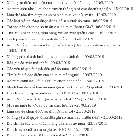
Những ưu điểm nổi trội của áo mưa vải dù siêu nhẹ - 06/03/2019
Áo mưa siêu nhẹ-Lựa chon truyền thông mới cho doanh nghiệp - 15/03/2019
Làm thế nào tìm được cơ sở bán áo mưa vải dù uy tín - 13/03/2019
Các loại vải thường được dùng đề sản xuất áo mưa - 06/03/2019
Tại sao nên chọn cơ sở in ấn của áo mưa Hoàng Gia? - 06/03/2019
Áo mưa quà
Thu hút khách hàng tiềm năng với áo mưa quảng cáo. - 18/03/2019
tặng - Món
quà mang ý
Cách phân biệt áo mưa cánh dơi vải dù - 06/03/2019
nghĩa hoàn
Áo mưa vải dù cao cấp-Tặng phẩm khẳng định giá trị doanh nghiệp -
hảo
06/03/2019
Áo mưa quà
Những yếu tố ảnh hưởng giá áo mưa cánh dơi - 09/03/2019
tặng mang
tới những ưu
Báo giá áo mưa mới nhất - 20/03/2019
điểm gì, có ý
Các yếu tố quyết định đến giá áo mưa - 09/03/2019
nghĩa như
Tìm hiểu về đặc điểm của áo mưa một người - 09/03/2019
thế nào đối
với doanh...
Áo mưa cánh dơi vải dù sự lựa chọn hoàn hảo - 15/03/2019
Mách bạn địa chỉ bán áo mưa giá rẻ uy tín chất lượng nhất - 23/03/2019
Địa chỉ cung cấp áo mưa cao cấp TP.HCM - 23/03/2019
Áo mưa tốt mua ở đâu giá rẻ uy tín chất lượng? - 23/03/2019
Mua áo mưa tốt ở đâu uy tín chất lượng? - 23/03/2019
Làm sao để chọn được áo đi mưa loại tốt - 23/03/2019
Hướng dẫn
chọn in áo
Những yếu tố quyết định đến giá áo mưa bao nhiêu tiền? - 23/03/2019
mưa mang lại
Địa chỉ tin cậy cho khách hàng cần mua áo mưa - 23/03/2019
hiệu quả
Địa chỉ sản xuất áo mưa giá rẻ TP.HCM - 15/04/2019
quảng cáo
cao
Dịch vụ in áo mưa số lượng ít ở đâu? - 15/04/2019