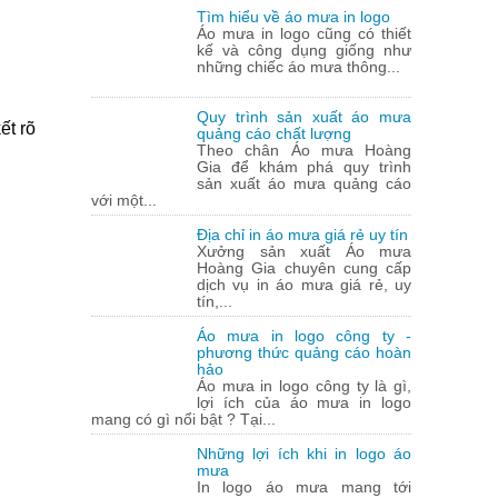
Tìm hiểu về áo mưa in logo
Áo mưa in logo cũng có thiết
kế và công dụng giống như
những chiếc áo mưa thông...
Quy trình sản xuất áo mưa
ết rõ
quảng cáo chất lượng
Theo chân Áo mưa Hoàng
Gia để khám phá quy trình
sản xuất áo mưa quảng cáo
với một...
Địa chỉ in áo mưa giá rẻ uy tín
Xưởng sản xuất Áo mưa
Hoàng Gia chuyên cung cấp
dịch vụ in áo mưa giá rẻ, uy
tín,...
Áo mưa in logo công ty -
phương thức quảng cáo hoàn
hảo
Áo mưa in logo công ty là gì,
lợi ích của áo mưa in logo
mang có gì nổi bật ? Tại...
Những lợi ích khi in logo áo
mưa
In logo áo mưa mang tới