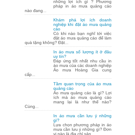
những lợi ích gì ? Phương
pháp in áo mưa quảng cáo
nào đang...
Khám phá lợi ích doanh
nghiệp khi đặt áo mưa quảng
cáo
Có khi nào bạn nghĩ tới việc
đặt áo mưa quảng cáo để làm
quà tặng không? Đặt...
In áo mưa số lượng ít ở đâu
uy tín?
Đáp ứng tốt nhất nhu cầu in
áo mưa của các doanh nghiệp
Áo mưa Hoàng Gia cung
cấp...
Tầm quan trọng của áo mưa
quảng cáo
Áo mưa quảng cáo là gì? Lợi
ích mà áo mưa quảng cáo
mang lại là như thế nào?
Cùng...
In áo mưa cần lưu ý những
gì?
Lựa chọn phương pháp in áo
mưa cần lưu ý những gì? Đơn
vị nào là địa chỉ sản...