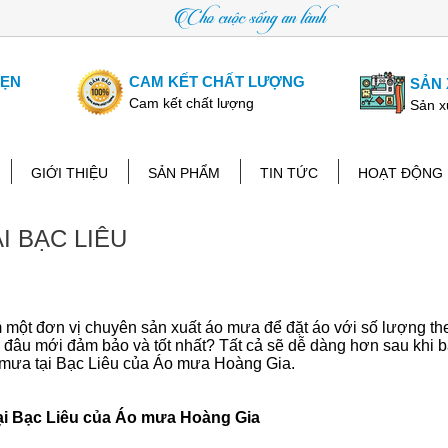
Cho cuộc sống an lành
HẸN
CAM KẾT CHẤT LƯỢNG
SẢN 
Cam kết chất lượng
Sản x
GIỚI THIỆU
SẢN PHẨM
TIN TỨC
HOẠT ĐỘNG
I BẠC LIÊU
 một đơn vị chuyên sản xuất áo mưa để đặt áo với số lượng th
 đâu mới đảm bảo và tốt nhất? Tất cả sẽ dễ dàng hơn sau khi 
o mưa tại Bạc Liêu của Áo mưa Hoàng Gia.
ại Bạc Liêu của Áo mưa Hoàng Gia