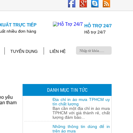
XUẤT TRỰC TIẾP
HỖ TRỢ 24/7
uất nhiều đơn hàng
Hỗ trợ 24/7
TUYỂN DỤNG
LIÊN HỆ
DANH MỤC TIN TỨC
eo yêu
Địa chỉ in áo mưa TPHCM uy
bạn tham
tín chất lượng
Bạn cần một địa chỉ in áo mưa
TPHCM với giá thành rẻ, chất
lượng đảm bảo...
Những thông tin dùng để in
trên áo mưa