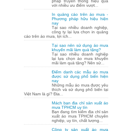
pháp truyền thông hiệu quả
với nhiều ưu điểm vượt...
In quảng cáo trên áo mưa -
Phương pháp hữu hiệu hiện
nay
Tại sao nhiều doanh nghiệp,
công ty lại lựa chọn in quảng
cáo trên áo mưa, lợi ích...
Tại sao nên sử dụng áo mưa
khuyến mãi làm quà tặng?
Tại sao nhiều doanh nghiệp
lại lựa chọn áo mưa khuyến
mãi làm quà tặng? Nên sử...
Điểm danh các mẫu áo mưa
được sử dụng phổ biến hiện
nay
Những mẫu áo mưa được yêu
thích và sử dụng phổ biến tại
Việt Nam là gì? Địa...
Mách bạn địa chỉ sản xuất áo
mưa TPHCM uy tín
Bạn đang tìm kiếm địa chỉ sản
xuất áo mưa TPHCM chuyên
nghiệp, uy tín, chất lượng...
Công ty sản xuất áo mưa