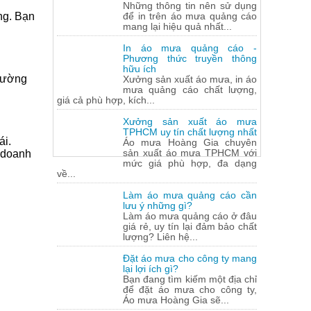
Những thông tin nên sử dụng
ng. Bạn
để in trên áo mưa quảng cáo
mang lại hiệu quả nhất...
In áo mưa quảng cáo -
Phương thức truyền thông
hữu ích
trường
Xưởng sản xuất áo mưa, in áo
mưa quảng cáo chất lượng,
giá cả phù hợp, kích...
Xưởng sản xuất áo mưa
TPHCM uy tín chất lượng nhất
ái.
Áo mưa Hoàng Gia chuyên
sản xuất áo mưa TPHCM với
 doanh
mức giá phù hợp, đa dạng
về...
Làm áo mưa quảng cáo cần
lưu ý những gì?
Làm áo mưa quảng cáo ở đâu
giá rẻ, uy tín lại đảm bảo chất
lượng? Liên hệ...
Đặt áo mưa cho công ty mang
lại lợi ích gì?
Bạn đang tìm kiếm một địa chỉ
để đặt áo mưa cho công ty,
Áo mưa Hoàng Gia sẽ...