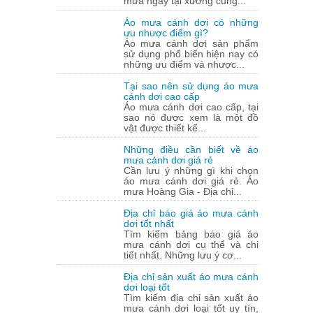
mưa ngay tại xưởng cùng...
Áo mưa cánh dơi có những
ưu nhược điểm gì?
Áo mưa cánh dơi sản phẩm
sử dụng phổ biến hiện nay có
những ưu điểm và nhược...
Tại sao nên sử dụng áo mưa
cánh dơi cao cấp
Áo mưa cánh dơi cao cấp, tại
sao nó được xem là một đồ
vật được thiết kế...
Những điều cần biết về áo
mưa cánh dơi giá rẻ
Cần lưu ý những gì khi chọn
áo mưa cánh dơi giá rẻ. Áo
mưa Hoàng Gia - Địa chỉ...
Địa chỉ báo giá áo mưa cánh
dơi tốt nhất
Tìm kiếm bảng báo giá áo
mưa cánh dơi cụ thể và chi
tiết nhất. Những lưu ý cơ...
Địa chỉ sản xuất áo mưa cánh
dơi loại tốt
Tìm kiếm địa chỉ sản xuất áo
mưa cánh dơi loại tốt uy tín,