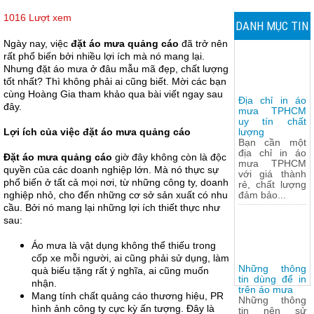
1016 Lượt xem
DANH MỤC TIN
Ngày nay, việc
đặt áo mưa quảng cáo
đã trở nên
TỨC
rất phổ biến bởi nhiều lợi ích mà nó mang lại.
Nhưng đặt áo mưa ở đâu mẫu mã đẹp, chất lượng
tốt nhất? Thì không phải ai cũng biết. Mời các bạn
cùng Hoàng Gia tham khảo qua bài viết ngay sau
Địa chỉ in áo
đây.
mưa TPHCM
uy tín chất
Lợi ích của việc đặt áo mưa quảng cáo
lượng
Bạn cần một
địa chỉ in áo
Đặt áo mưa quảng cáo
giờ đây không còn là độc
mưa TPHCM
quyền của các doanh nghiệp lớn. Mà nó thực sự
với giá thành
phổ biến ở tất cả mọi nơi, từ những công ty, doanh
rẻ, chất lượng
nghiệp nhỏ, cho đến những cơ sở sản xuất có nhu
đảm bảo...
cầu. Bởi nó mang lại những lợi ích thiết thực như
sau:
Áo mưa là vật dụng không thể thiếu trong
cốp xe mỗi người, ai cũng phải sử dụng, làm
Những thông
quà biếu tặng rất ý nghĩa, ai cũng muốn
tin dùng để in
nhận.
trên áo mưa
Mang tính chất quảng cáo thương hiệu, PR
Những thông
hình ảnh công ty cực kỳ ấn tượng. Đây là
tin nên sử