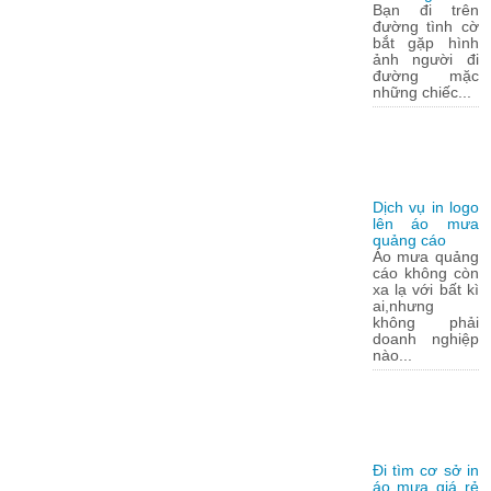
Bạn đi trên
đường tình cờ
bắt gặp hình
ảnh người đi
đường mặc
những chiếc...
Dịch vụ in logo
lên áo mưa
quảng cáo
Áo mưa quảng
cáo không còn
xa lạ với bất kì
ai,nhưng
không phải
doanh nghiệp
nào...
Đi tìm cơ sở in
áo mưa giá rẻ