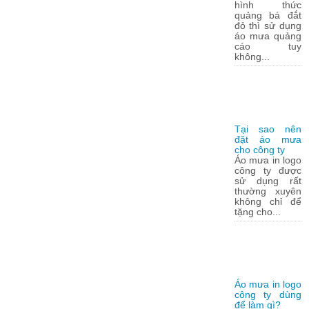
hình thức
quảng bá đắt
đỏ thì sử dụng
áo mưa quảng
cáo tuy
không...
Tại sao nên
đặt áo mưa
cho công ty
Áo mưa in logo
công ty được
sử dụng rất
thường xuyên
không chỉ để
tặng cho...
Áo mưa in logo
công ty dùng
để làm gì?