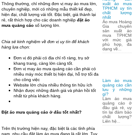
Thông thường, chỉ những đơn vị may áo mưa lớn,
xuất áo mưa
TPHCM uy tín
chuyên nghiệp, mới có những mẫu thiết kế đẹp,
chất lượng
hiện đại, chất lượng vải tốt. Đặc biệt, giá thành lại
nhất
rẻ, rất thích hợp cho các doanh nghiệp
đặt áo
Áo mưa Hoàng
mưa quảng cáo
số lượng lớn.
Gia chuyên
sản xuất áo
mưa TPHCM
với mức giá
Chia sẻ kinh nghiệm về đơn vị uy tín để khách
phù hợp, đa
hàng lựa chọn:
dạng về...
Đơn vị đó phải có địa chỉ rõ ràng, trụ sở
khang trang, càng lớn càng tốt.
Đơn vị may áo mưa quảng cáo cần phải có
nhiều máy móc thiết bị hiện đại, hỗ trợ tối đa
cho công việc
Làm áo mưa
Website lớn chứa nhiều thông tin hữu ích
quảng cáo cần
lưu ý những
Nhận được những đánh giá và phản hồi tốt
gì?
nhất từ phía khách hàng.
Làm áo mưa
quảng cáo ở
đâu giá rẻ, uy
Đặt áo mưa quảng cáo ở đâu tốt nhất?
tín lại đảm bảo
chất lượng?
Liên hệ...
Trên thị trường hiện nay, đặc biệt là các tỉnh phía
nam, nhu cầu đặt làm áo mưa đang là rất lớn. Tuy