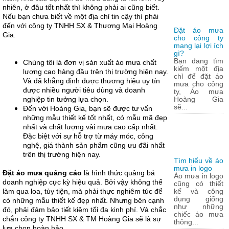
nhiên, ở đâu tốt nhất thì không phải ai cũng biết.
Nếu bạn chưa biết về một địa chỉ tin cậy thì phải
đến với công ty TNHH SX & Thương Mại Hoàng
Đặt áo mưa
Gia.
cho công ty
mang lại lợi ích
gì?
Bạn đang tìm
Chúng tôi là đơn vị sản xuất áo mưa chất
kiếm một địa
lượng cao hàng đầu trên thị trường hiện nay.
chỉ để đặt áo
Và đã khẳng định được thương hiệu uy tín
mưa cho công
được nhiều người tiêu dùng và doanh
ty, Áo mưa
nghiệp tin tưởng lựa chọn.
Hoàng Gia
sẽ...
Đến với Hoàng Gia, bạn sẽ được tư vấn
những mẫu thiết kế tốt nhất, có mẫu mã đẹp
nhất và chất lượng vải mưa cao cấp nhất.
Đặc biệt với sự hỗ trợ từ máy móc, công
nghệ, giá thành sản phẩm cũng ưu đãi nhất
trên thị trường hiện nay.
Tìm hiểu về áo
mưa in logo
Đặt áo mưa quảng cáo
là hình thức quảng bá
Áo mưa in logo
doanh nghiệp cực kỳ hiệu quả. Bởi vậy không thể
cũng có thiết
làm qua loa, tùy tiện, mà phải thực nghiêm túc để
kế và công
dụng giống
có những mẫu thiết kế đẹp nhất. Nhưng bên cạnh
như những
đó, phải đảm bảo tiết kiệm tối đa kinh phí. Và chắc
chiếc áo mưa
chắn công ty TNHH SX & TM Hoàng Gia sẽ là sự
thông...
lựa chọn hoàn hảo.