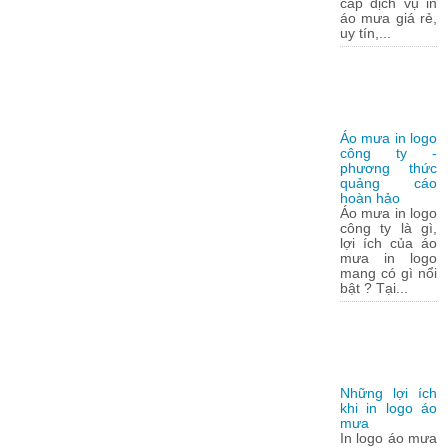
cấp dịch vụ in
áo mưa giá rẻ,
uy tín,...
Áo mưa in logo
công ty -
phương thức
quảng cáo
hoàn hảo
Áo mưa in logo
công ty là gì,
lợi ích của áo
mưa in logo
mang có gì nổi
bật ? Tại...
Những lợi ích
khi in logo áo
mưa
In logo áo mưa