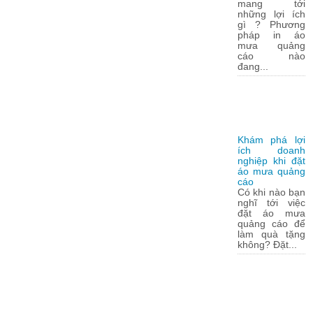
mang tới
những lợi ích
gì ? Phương
pháp in áo
mưa quảng
cáo nào
đang...
Khám phá lợi
ích doanh
nghiệp khi đặt
áo mưa quảng
cáo
Có khi nào bạn
nghĩ tới việc
đặt áo mưa
quảng cáo để
làm quà tặng
không? Đặt...