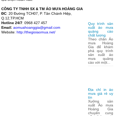
CÔNG TY TNHH SX & TM ÁO MƯA HOÀNG GIA
ĐC
: 20 Đường TCH07, P. Tân Chánh Hiệp,
Q.12,TP.HCM
Hotline 24/7
: 0968 427 457
Quy trình sản
Email:
aomuahoanggia@gmail.com
xuất áo mưa
quảng cáo
Website:
http://thegioiaomua.net/
chất lượng
Theo chân Áo
mưa Hoàng
Gia để khám
phá quy trình
sản xuất áo
mưa quảng
cáo với một...
Địa chỉ in áo
mưa giá rẻ uy
tín
Xưởng sản
xuất Áo mưa
Hoàng Gia
chuyên cung