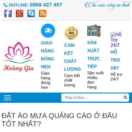
Cho cuộc sống an lành
0968 427 457
HOTLINE:
SẢN
GIAO
CAM
XUẤT
HÀNG
HỖ
KẾT
TRỰC
ĐÚNG
TRỢ
CHẤT
TIẾP
HẸN
24/7
LƯỢNG
Sản xuất
Giao
Hỗ trợ
Cam kết
nhiều
hàng
24/7
chất
đơn
đúng
lượng
hàng
hẹn
ĐẶT ÁO MƯA QUẢNG CÁO Ở ĐÂU
TỐT NHẤT?