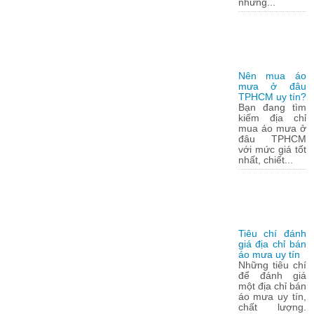
những...
Nên mua áo
mưa ở đâu
TPHCM uy tín?
Bạn đang tìm
kiếm địa chỉ
mua áo mưa ở
đâu TPHCM
với mức giá tốt
nhất, chiết...
Tiêu chí đánh
giá địa chỉ bán
áo mưa uy tín
Những tiêu chí
để đánh giá
một địa chỉ bán
áo mưa uy tín,
chất lượng.