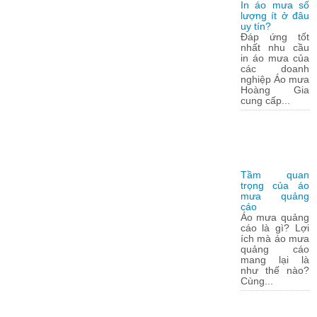
In áo mưa số
lượng ít ở đâu
uy tín?
Đáp ứng tốt
nhất nhu cầu
in áo mưa của
các doanh
nghiệp Áo mưa
Hoàng Gia
cung cấp...
Tầm quan
trọng của áo
mưa quảng
cáo
Áo mưa quảng
cáo là gì? Lợi
ích mà áo mưa
quảng cáo
mang lại là
như thế nào?
Cùng...