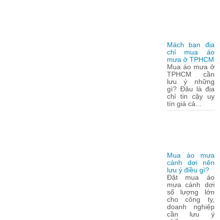
Mách bạn địa
chỉ mua áo
mưa ở TPHCM
Mua áo mưa ở
TPHCM cần
lưu ý những
gì? Đâu là địa
chỉ tin cậy uy
tín giá cả...
Mua áo mưa
cánh dơi nên
lưu ý điều gì?
Đặt mua áo
mưa cánh dơi
số lượng lớn
cho công ty,
doanh nghiệp
cần lưu ý