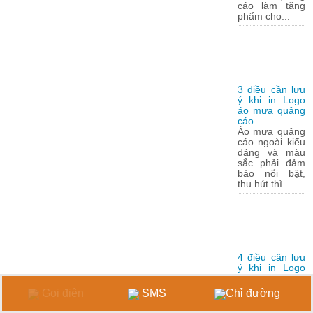
cáo làm tặng
phẩm cho...
3 điều cần lưu
ý khi in Logo
áo mưa quảng
cáo
Áo mưa quảng
cáo ngoài kiểu
dáng và màu
sắc phải đảm
bảo nổi bật,
thu hút thì...
4 điều cân lưu
ý khi in Logo
lên áo mưa
Việc in logo
Gọi điện
SMS
Chỉ đường
cũng như
slogan lên áo