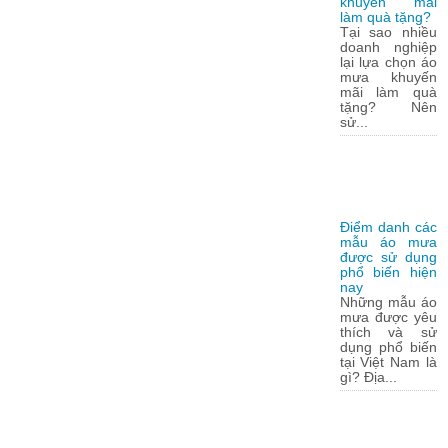
khuyến mãi
làm quà tặng?
Tại sao nhiều
doanh nghiệp
lại lựa chọn áo
mưa khuyến
mãi làm quà
tặng? Nên
sử...
Điểm danh các
mẫu áo mưa
được sử dụng
phổ biến hiện
nay
Những mẫu áo
mưa được yêu
thích và sử
dụng phổ biến
tại Việt Nam là
gì? Địa...