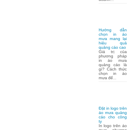
Hướng dẫn
chọn in áo
mưa mang lại
hiệu quả
quảng cáo cao
Giá trị của
phương pháp
in áo mưa
quảng cáo là
gì? Cách thức
chọn in áo
mưa để...
Đặt in logo trên
áo mưa quảng
cáo cho công
ty
In logo trên áo