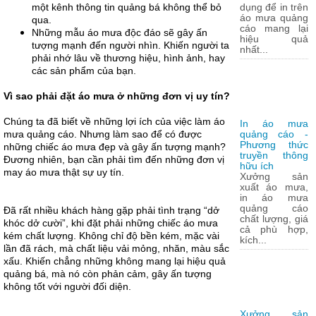
một kênh thông tin quảng bá không thể bỏ
dụng để in trên
áo mưa quảng
qua.
cáo mang lại
Những mẫu áo mưa độc đáo sẽ gây ấn
hiệu quả
tượng mạnh đến người nhìn. Khiến người ta
nhất...
phải nhớ lâu về thương hiệu, hình ảnh, hay
các sản phẩm của bạn.
Vì sao phải đặt áo mưa ở những đơn vị uy tín?
Chúng ta đã biết về những lợi ích của việc làm áo
In áo mưa
mưa quảng cáo. Nhưng làm sao để có được
quảng cáo -
Phương thức
những chiếc áo mưa đẹp và gây ấn tượng mạnh?
truyền thông
Đương nhiên, bạn cần phải tìm đến những đơn vị
hữu ích
may áo mưa thật sự uy tín.
Xưởng sản
xuất áo mưa,
in áo mưa
quảng cáo
Đã rất nhiều khách hàng gặp phải tình trạng “dở
chất lượng, giá
khóc dở cười”, khi đặt phải những chiếc áo mưa
cả phù hợp,
kém chất lượng. Không chỉ độ bền kém, mặc vài
kích...
lần đã rách, mà chất liệu vải mỏng, nhăn, màu sắc
xấu. Khiến chẳng những không mang lại hiệu quả
quảng bá, mà nó còn phản cảm, gây ấn tượng
không tốt với người đối diện.
Xưởng sản