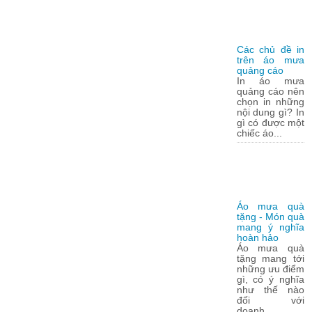
Các chủ đề in
trên áo mưa
quảng cáo
In áo mưa
quảng cáo nên
chọn in những
nội dung gì? In
gì có được một
chiếc áo...
Áo mưa quà
tặng - Món quà
mang ý nghĩa
hoàn hảo
Áo mưa quà
tặng mang tới
những ưu điểm
gì, có ý nghĩa
như thế nào
đối với
doanh...