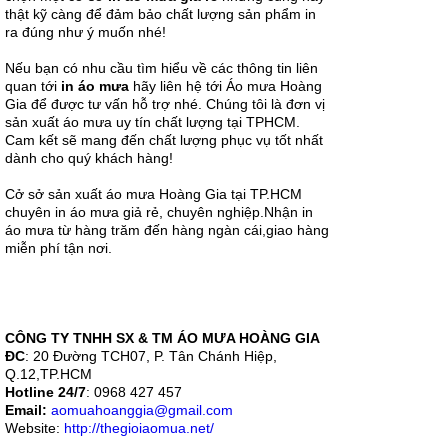
Áo mưa in
thật kỹ càng để đảm bảo chất lượng sản phẩm in
logo cũng có
thiết kế và
ra đúng như ý muốn nhé!
công dụng
giống như
Nếu bạn có nhu cầu tìm hiểu về các thông tin liên
những chiếc
quan tới
in áo mưa
hãy liên hệ tới Áo mưa Hoàng
áo mưa
Gia để được tư vấn hỗ trợ nhé. Chúng tôi là đơn vị
thông...
sản xuất áo mưa uy tín chất lượng tại TPHCM.
Cam kết sẽ mang đến chất lượng phục vụ tốt nhất
dành cho quý khách hàng!
Cở sở sản xuất áo mưa Hoàng Gia tại TP.HCM
Quy trình sản
chuyên in áo mưa giả rẻ, chuyên nghiệp.Nhận in
xuất áo mưa
áo mưa từ hàng trăm đến hàng ngàn cái,giao hàng
quảng cáo
miễn phí tận nơi.
chất lượng
Theo chân
Áo mưa
Hoàng Gia
để khám phá
quy trình sản
CÔNG TY TNHH SX & TM ÁO MƯA HOÀNG GIA
xuất áo mưa
ĐC
: 20 Đường TCH07, P. Tân Chánh Hiệp,
quảng cáo
Q.12,TP.HCM
với một...
Hotline 24/7
: 0968 427 457
Email:
aomuahoanggia@gmail.com
Website:
http://thegioiaomua.net/