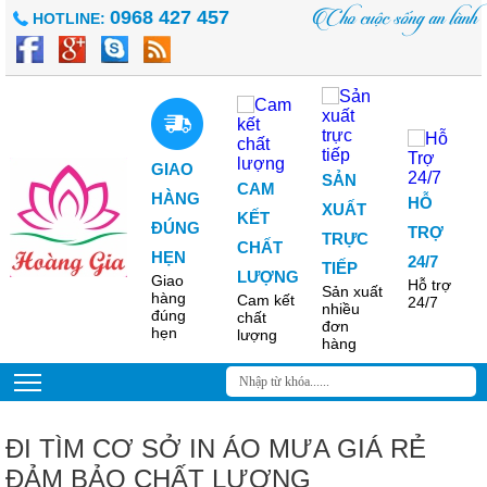
tin dùng để in
Cho cuộc sống an lành
0968 427 457
HOTLINE:
trên áo mưa
Những thông
tin nên sử
dụng để in
trên áo mưa
quảng cáo
mang lại hiệu
quả nhất...
GIAO
SẢN
CAM
HÀNG
HỖ
XUẤT
KẾT
ĐÚNG
TRỢ
TRỰC
CHẤT
In áo mưa
HẸN
24/7
TIẾP
quảng cáo -
LƯỢNG
Giao
Hỗ trợ
Phương thức
Sản xuất
hàng
Cam kết
24/7
truyền thông
nhiều
đúng
chất
hữu ích
đơn
hẹn
lượng
Xưởng sản
hàng
xuất áo mưa,
in áo mưa
quảng cáo
chất lượng,
giá cả phù
hợp, kích...
ĐI TÌM CƠ SỞ IN ÁO MƯA GIÁ RẺ
ĐẢM BẢO CHẤT LƯỢNG