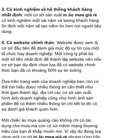
bảo chất
lượng? Liên
3. Có kinh nghiệm và hệ thống khách hàng
hệ...
nhất định
: một cơ sở sản xuất
in áo mưa giá rẻ
có kinh nghiệm một vài năm và lượng khách hàng
ổn định mỗi năm sẽ tạo niềm tin hơn nơi người tiêu
dùng.
4. Có website chính thức
: Website được xem là
Đặt áo mưa
cơ sở đầu tiên để đánh giá mức độ uy tín của một
cho công ty
tổ chức hay doanh nghiệp. Một công ty phải bỏ
mang lại lợi
một số tiền nhất định để thành lập website nên nếu
ích gì?
Bạn đang tìm
cơ sở bạn dự định chọn lựa đã có website chính
kiếm một địa
thức bạn đã có khoảng 50% sự tin tưởng.
chỉ để đặt áo
mưa cho
Dựa trên trang web của doanh nghiệp bạn còn có
công ty, Áo
thể tìm hiểu được nhiều thông tin cần thiết như
mưa Hoàng
Gia sẽ...
thời gian thành lập, địa chỉ các cơ sở sản xuất,
hình ảnh doanh nghiệp cũng như hình ảnh sản
phẩm để có thêm nhiều thông tin chi tiết từ đó có
sự đánh giá khách quan hơn.
Một chiếc áo mưa quảng cáo không chỉ có tác
Tìm hiểu về
dụng che mưa mà còn có sứ mệnh mang thương
áo mưa in
hiệu của bạn đi khắp muôn nơi. Vì vậy dù đang lựa
logo
chọn một cơ sở
in áo mưa giá rẻ
nhưng cũng hãy