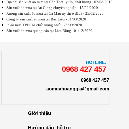
Địa chỉ sản xuất áo mưa tại Cần Thơ uy tín, chất lượng - 02/08/2019
Giá trị của
Sản xuất áo mưa tại An Giang chuyên nghiệp - 15/02/2020
phương pháp
in áo mưa
Xưởng sản xuất áo mưa tại Cà Mau uy tín ở đâu? - 25/02/2020
quảng cáo là
Công ty sản xuất áo mưa tại Bạc Liêu - 01/03/2020
gì? Cách
In áo mưa TPHCM chất lượng nhất - 25/09/2020
thức chọn in
áo mưa để...
Sản xuất áo mưa quảng cáo tại Lâm Đồng - 01/12/2020
Đặt in logo
HOTLINE:
trên áo mưa
0968 427 457
quảng cáo
cho công ty
In logo trên
0968 427 457
áo mưa
phương pháp
aomuahoanggia@gmail.com
truyền thông
hiệu quả với
nhiều ưu
điểm vượt...
Giới thiệu
Hướng dẫn, hỗ trợ