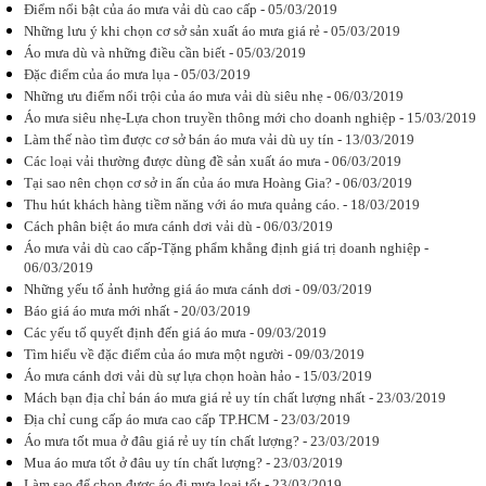
Điểm nổi bật của áo mưa vải dù cao cấp - 05/03/2019
Những lưu ý khi chọn cơ sở sản xuất áo mưa giá rẻ - 05/03/2019
Đặt áo mưa
Áo mưa dù và những điều cần biết - 05/03/2019
in logo công
Đặc điểm của áo mưa lụa - 05/03/2019
ty cần lưu ý
những gì?
Những ưu điểm nổi trội của áo mưa vải dù siêu nhẹ - 06/03/2019
Cùng Áo
Áo mưa siêu nhẹ-Lựa chon truyền thông mới cho doanh nghiệp - 15/03/2019
mưa Hoàng
Làm thế nào tìm được cơ sở bán áo mưa vải dù uy tín - 13/03/2019
Gia tìm hiểu
những loại
Các loại vải thường được dùng đề sản xuất áo mưa - 06/03/2019
vải sử dụng
Tại sao nên chọn cơ sở in ấn của áo mưa Hoàng Gia? - 06/03/2019
để đặt áo
Thu hút khách hàng tiềm năng với áo mưa quảng cáo. - 18/03/2019
mưa in logo...
Cách phân biệt áo mưa cánh dơi vải dù - 06/03/2019
Áo mưa vải dù cao cấp-Tặng phẩm khẳng định giá trị doanh nghiệp -
06/03/2019
Những yếu tố ảnh hưởng giá áo mưa cánh dơi - 09/03/2019
Báo giá áo mưa mới nhất - 20/03/2019
Các chủ đề in
Các yếu tố quyết định đến giá áo mưa - 09/03/2019
trên áo mưa
quảng cáo
Tìm hiểu về đặc điểm của áo mưa một người - 09/03/2019
In áo mưa
Áo mưa cánh dơi vải dù sự lựa chọn hoàn hảo - 15/03/2019
quảng cáo
Mách bạn địa chỉ bán áo mưa giá rẻ uy tín chất lượng nhất - 23/03/2019
nên chọn in
những nội
Địa chỉ cung cấp áo mưa cao cấp TP.HCM - 23/03/2019
dung gì? In
Áo mưa tốt mua ở đâu giá rẻ uy tín chất lượng? - 23/03/2019
gì có được
Mua áo mưa tốt ở đâu uy tín chất lượng? - 23/03/2019
một chiếc
áo...
Làm sao để chọn được áo đi mưa loại tốt - 23/03/2019