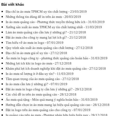
Bài viết khác
Địa chỉ in áo
Địa chỉ in áo mưa TPHCM uy tín chất lượng - 23/03/2019
mưa giá rẻ
uy tín
Những thông tin dùng để in trên áo mưa - 20/03/2019
Xưởng sản
In áo mưa quảng cáo - Phương thức truyền thông hữu ích - 31/03/2019
xuất Áo mưa
Xưởng sản xuất áo mưa TPHCM uy tín chất lượng nhất - 11/03/2019
Hoàng Gia
chuyên cung
Làm áo mưa quảng cáo cần lưu ý những gì? - 21/12/2018
cấp dịch vụ in
Đặt áo mưa cho công ty mang lại lợi ích gì? - 21/12/2018
áo mưa giá
Tìm hiểu về áo mưa in logo - 07/01/2019
rẻ, uy tín,...
Quy trình sản xuất áo mưa quảng cáo chất lượng - 27/12/2018
Địa chỉ in áo mưa giá rẻ uy tín - 27/12/2018
Áo mưa in logo công ty - phương thức quảng cáo hoàn hảo - 31/03/2019
Những lợi ích khi in logo áo mưa - 27/12/2018
Khám phá lợi ích doanh nghiệp khi đặt áo mưa quảng cáo - 27/12/2018
Áo mưa in
In áo mưa số lượng ít ở đâu uy tín? - 11/03/2019
logo công ty -
phương thức
Tầm quan trọng của áo mưa quảng cáo - 27/12/2018
quảng cáo
In áo mưa cần lưu ý những gì? - 07/01/2019
hoàn hảo
Đặt áo mưa in logo công ty cần lưu ý những gì? - 29/12/2018
Áo mưa in
logo công ty
Các chủ đề in trên áo mưa quảng cáo - 28/12/2018
là gì, lợi ích
Áo mưa quà tặng - Món quà mang ý nghĩa hoàn hảo - 31/03/2019
của áo mưa
Hướng dẫn chọn in áo mưa mang lại hiệu quả quảng cáo cao - 28/12/2018
in logo mang
có gì nổi bật
Đặt in logo trên áo mưa quảng cáo cho công ty - 07/01/2019
? Tại...
In quảng cáo trên áo mưa - Phương pháp hữu hiệu hiện nay - 28/12/2018