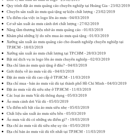
mưa quảng
Quy trình đặt áo mưa quảng cáo chuyên nghiệp tại Hoàng Gia - 23/02/2019
cáo
Áo mưa
Chuyên sản xuất áo mưa quà tặng sự kiện chất lượng - 23/02/2019
quảng cáo là
Ưu điểm của việc in logo lên áo mưa - 04/03/2019
gì? Lợi ích
Cơ sở sản xuất áo mưa cánh dơi chất lượng - 27/02/2019
mà áo mưa
quảng cáo
Nâng tầm thương hiệu nhờ áo mưa quảng cáo - 01/03/2019
mang lại là
Khám phá những lý do nên mua áo mưa quà tặng - 01/03/2019
như thế nào?
Xưởng sản xuất áo mưa quảng cáo cho doanh nghiệp chuyên nghiệp tại
Cùng...
TP.HCM - 18/03/2019
Xưởng sản xuất áo mưa chất lượng tại TP.CHM - 28/03/2019
Bật mí dịch vụ in logo lên áo mưa chuyên nghiệp - 02/03/2019
Địa chỉ làm áo mưa quà tặng ở đâu? - 04/03/2019
Giới thiệu về áo mưa vải dù - 04/03/2019
In áo mưa
Đặt áo mưa vải dù cao cấp ở TP.HCM - 11/03/2019
cần lưu ý
Địa chỉ mua - bán áo mưa vải dù tại thành phố Hồ Chí Minh - 04/03/2019
những gì?
Lựa chọn
Đặt áo mưa vải dù siêu nhẹ ở TP.HCM - 11/03/2019
phương pháp
Các loại áo mưa Vải dù thông dụng - 05/03/2019
in áo mưa
Áo mưa cánh dơi Vải dù - 05/03/2019
cần lưu ý
những gì?
Ưu điểm nổi bật của áo mưa siêu nhẹ - 05/03/2019
Đơn vị nào là
Chất liệu sản xuất áo mưa siêu bền - 05/03/2019
địa chỉ sản...
Áo mưa vải dù có những ưu điểm gì? - 19/03/2019
Địa chỉ áo mưa vải dù siêu nhẹ uy tín - 05/03/2019
Địa chỉ bán áo mưa vải dù tốt nhất tại TP.HCM - 11/03/2019