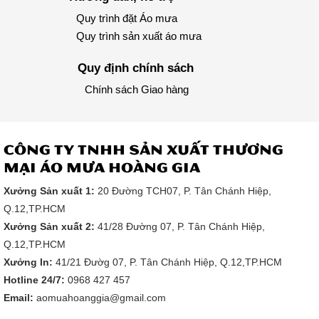
In quảng cáo
Quy trình đặt Áo mưa
trên áo mưa -
Phương pháp
Quy trình sản xuất áo mưa
hữu hiệu hiện
nay
Tại sao nhiều
Quy định chính sách
doanh
nghiệp, công
Chính sách Giao hàng
ty lại lựa
chọn in
quảng cáo
trên áo mưa,
lợi ích...
CÔNG TY TNHH SẢN XUẤT THƯƠNG
MẠI ÁO MƯA HOÀNG GIA
Xưởng Sản xuất 1:
20 Đường TCH07, P. Tân Chánh Hiệp,
Q.12,TP.HCM
Tại sao nên
sử dụng áo
Xưởng Sản xuất 2:
41/28 Đường 07, P. Tân Chánh Hiệp,
mưa khuyến
Q.12,TP.HCM
mãi làm quà
tặng?
Xưởng In:
41/21 Đườg 07, P. Tân Chánh Hiệp, Q.12,TP.HCM
Tại sao nhiều
doanh nghiệp
Hotline 24/7:
0968 427 457
lại lựa chọn
Email:
aomuahoanggia@gmail.com
áo mưa
khuyến mãi