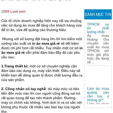
1009 Lượt xem
DANH MỤC TIN
Xưởng sản
xuất áo mưa
Các tổ chức doanh nghiệp hiện nay rất ưa chuộng
TPHCM uy
TỨC
việc sử dụng áo mưa để tặng cho khách hàng vừa
tín chất
lượng nhất
để tri ân, vừa để quảng cáo thương hiệu.
Áo mưa
Hoàng Gia
Nhưng với số lượng đặt hàng lớn thì tìm kiếm một
chuyên sản
xưởng sản xuất và
in áo mưa giá rẻ
sẽ tiết kiệm
xuất áo mưa
được chi phí hơn rất nhiều. Tuy nhiên một cơ sở
in
TPHCM với
mức giá phù
áo mưa giá rẻ
vẫn phải đảm bảo đầy đủ các yêu
hợp, đa dạng
cầu sau:
về...
1.Trang thiết bị:
một cơ sở chuyên nghiệp cần
đảm bảo các dụng cụ, máy cần thiết. Điều này sẽ
khiến bạn dễ dàng quản lý được chất lượng đầu ra
của sản phẩm.
Làm áo mưa
2. Công nhân có tay nghề
: dù máy móc có tiên
quảng cáo
tiến đến mức nào thì con người cũng đóng vai trò
cần lưu ý
những gì?
rất quan trọng để tạo nên thành phẩm. Đường
Làm áo mưa
may có chính xác không, hình ảnh in ra có sắc nét
quảng cáo ở
không phụ thuộc rất nhiều vào bàn tay của người
đâu giá rẻ, uy
thợ.
tín lại đảm