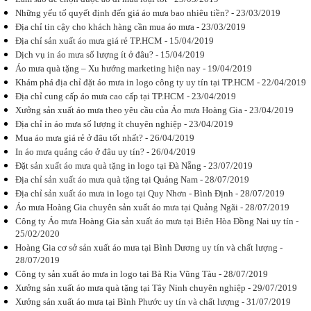
Những yếu tố quyết định đến giá áo mưa bao nhiêu tiền? - 23/03/2019
Địa chỉ tin cậy cho khách hàng cần mua áo mưa - 23/03/2019
Địa chỉ sản xuất áo mưa giá rẻ TP.HCM - 15/04/2019
Dịch vụ in áo mưa số lượng ít ở đâu? - 15/04/2019
Áo mưa quà tặng – Xu hướng marketing hiện nay - 19/04/2019
Áo mưa quà
tặng - Món
Khám phá địa chỉ đặt áo mưa in logo công ty uy tín tại TP.HCM - 22/04/2019
quà mang ý
Địa chỉ cung cấp áo mưa cao cấp tại TP.HCM - 23/04/2019
nghĩa hoàn
Xưởng sản xuất áo mưa theo yêu cầu của Áo mưa Hoàng Gia - 23/04/2019
hảo
Áo mưa quà
Địa chỉ in áo mưa số lượng ít chuyên nghiệp - 23/04/2019
tặng mang
Mua áo mưa giá rẻ ở đâu tốt nhất? - 26/04/2019
tới những ưu
In áo mưa quảng cáo ở đâu uy tín? - 26/04/2019
điểm gì, có ý
nghĩa như
Đặt sản xuất áo mưa quà tặng in logo tại Đà Nẵng - 23/07/2019
thế nào đối
Địa chỉ sản xuất áo mưa quà tặng tại Quảng Nam - 28/07/2019
với doanh...
Địa chỉ sản xuất áo mưa in logo tại Quy Nhơn - Bình Định - 28/07/2019
Áo mưa Hoàng Gia chuyên sản xuất áo mưa tại Quảng Ngãi - 28/07/2019
Công ty Áo mưa Hoàng Gia sản xuất áo mưa tại Biên Hòa Đồng Nai uy tín -
25/02/2020
Hoàng Gia cơ sở sản xuất áo mưa tại Bình Dương uy tín và chất lượng -
Hướng dẫn
28/07/2019
chọn in áo
Công ty sản xuất áo mưa in logo tại Bà Rịa Vũng Tàu - 28/07/2019
mưa mang lại
Xưởng sản xuất áo mưa quà tặng tại Tây Ninh chuyên nghiệp - 29/07/2019
hiệu quả
quảng cáo
Xưởng sản xuất áo mưa tại Bình Phước uy tín và chất lượng - 31/07/2019
cao