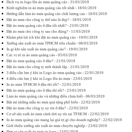
việc đặt áo
Dịch vụ in logo lên áo mưa quảng cáo - 31/03/2019
mưa quảng
Kinh nghiệm in áo mưa quảng cáo tốt nhất - 18/01/2019
cáo để làm
Hướng dẫn làm áo mưa quảng cáo chất lượng cao - 18/01/2019
quà tặng
không? Đặt...
Đặt áo mưa cho công ty thế nào là đẹp? - 18/01/2019
Đặt áo mưa quảng cáo ở đâu tốt nhất? - 23/01/2019
Đặt áo mưa cho công ty sao cho đúng? - 11/03/2019
Khám phá lợi ích khi đặt áo mưa quảng cáo - 19/01/2019
Xưởng sản xuất áo mưa TPHCM tiêu chuẩn - 08/03/2019
In gì khi sản xuất áo mưa quảng cáo? - 19/01/2019
In áo mưa số
lượng ít ở
Các vị trí in áo mưa quảng cáo - 05/03/2019
đâu uy tín?
Đặt áo mưa quảng cáo ở đâu? - 21/01/2019
Đáp ứng tốt
Đặt áo mưa cho công ty mới thành lập - 21/01/2019
nhất nhu cầu
in áo mưa
3 điều cần lưu ý khi in Logo áo mưa quảng cáo - 22/01/2019
của các
4 điều cân lưu ý khi in Logo lên áo mưa - 23/01/2019
doanh nghiệp
In áo mưa TP.HCM ở đâu thì tốt? - 22/01/2019
Áo mưa
Hoàng Gia
Đặt áo mưa quảng cáo ở đâu thì tốt? - 23/01/2019
cung cấp...
Làm áo mưa quảng cáo và những điều chưa biết - 06/03/2019
Bật mí những mẫu áo mưa quà tặng phổ biến - 22/02/2019
Đặt áo mưa cho công ty uy tín ở đâu? - 22/02/2019
Cơ sở sản xuất áo mưa cánh dơi uy tín tại TP.HCM - 22/02/2019
In áo mưa quảng cáo mang lại giá trị gì cho doanh nghiệp? - 22/02/2019
Tầm quan
Giới thiệu xưởng sản xuất áo mưa chuyên nghiệp - 23/02/2019
trọng của áo
Đơn vị sản xuất áo mưa in logo - 23/02/2019