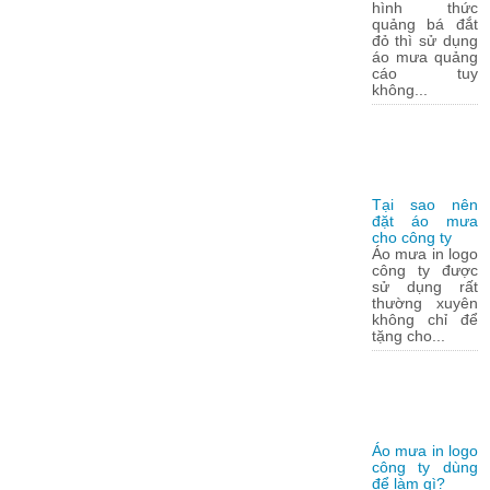
hình thức
quảng bá đắt
đỏ thì sử dụng
áo mưa quảng
cáo tuy
không...
Tại sao nên
đặt áo mưa
cho công ty
Áo mưa in logo
công ty được
sử dụng rất
thường xuyên
không chỉ để
tặng cho...
Áo mưa in logo
công ty dùng
để làm gì?