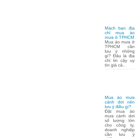
Mách bạn địa
chỉ mua áo
mưa ở TPHCM
Mua áo mưa ở
TPHCM cần
lưu ý những
gì? Đâu là địa
chỉ tin cậy uy
tín giá cả...
Mua áo mưa
cánh dơi nên
lưu ý điều gì?
Đặt mua áo
mưa cánh dơi
số lượng lớn
cho công ty,
doanh nghiệp
cần lưu ý