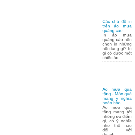
Các chủ đề in
trên áo mưa
quảng cáo
In áo mưa
quảng cáo nên
chọn in những
nội dung gì? In
gì có được một
chiếc áo...
Áo mưa quà
tặng - Món quà
mang ý nghĩa
hoàn hảo
Áo mưa quà
tặng mang tới
những ưu điểm
gì, có ý nghĩa
như thế nào
đối với
doanh...