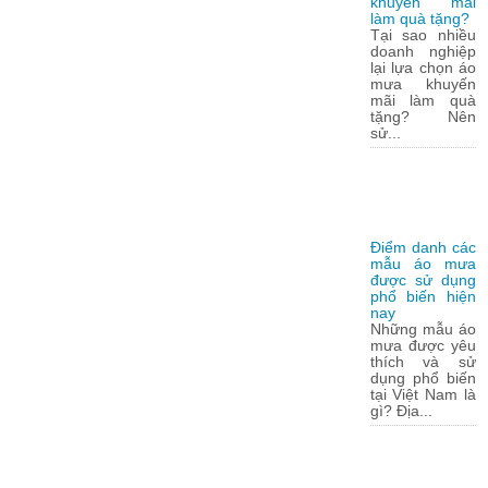
khuyến mãi
làm quà tặng?
Tại sao nhiều
doanh nghiệp
lại lựa chọn áo
mưa khuyến
mãi làm quà
tặng? Nên
sử...
Điểm danh các
mẫu áo mưa
được sử dụng
phổ biến hiện
nay
Những mẫu áo
mưa được yêu
thích và sử
dụng phổ biến
tại Việt Nam là
gì? Địa...