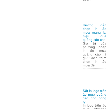
Hướng dẫn
chọn in áo
mưa mang lại
hiệu quả
quảng cáo cao
Giá trị của
phương pháp
in áo mưa
quảng cáo là
gì? Cách thức
chọn in áo
mưa để...
Đặt in logo trên
áo mưa quảng
cáo cho công
ty
In logo trên áo