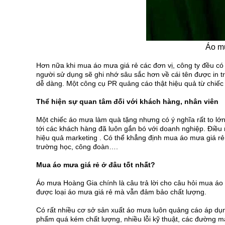
Áo m
Hơn nữa khi mua áo mưa giá rẻ các đơn vị, công ty đều có
người sử dụng sẽ ghi nhớ sâu sắc hơn về cái tên được in t
dễ dàng. Một công cụ PR quảng cáo thật hiệu quả từ chiếc
Thể hiện sự quan tâm đối với khách hàng, nhân viên
Một chiếc áo mưa làm quà tặng nhưng có ý nghĩa rất to lớn.
tới các khách hàng đã luôn gắn bó với doanh nghiệp. Điều 
hiệu quả marketing . Có thể khẳng định mua áo mưa giá rẻ 
trường học, công đoàn….
Mua áo mưa giá rẻ ở đâu tốt nhất?
Áo mưa Hoàng Gia chính là câu trả lời cho câu hỏi mua áo 
được loại áo mưa giá rẻ mà vẫn đảm bảo chất lượng.
Có rất nhiều cơ sở sản xuất áo mưa luôn quảng cáo áp dụn
phẩm quá kém chất lượng, nhiều lỗi kỹ thuật, các đường m