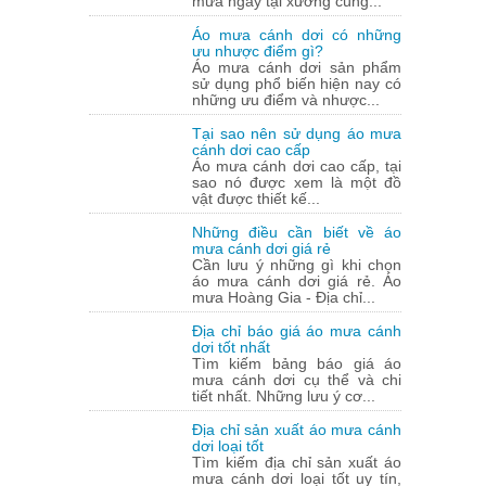
mưa ngay tại xưởng cùng...
Áo mưa cánh dơi có những
ưu nhược điểm gì?
Áo mưa cánh dơi sản phẩm
sử dụng phổ biến hiện nay có
những ưu điểm và nhược...
Tại sao nên sử dụng áo mưa
cánh dơi cao cấp
Áo mưa cánh dơi cao cấp, tại
sao nó được xem là một đồ
vật được thiết kế...
Những điều cần biết về áo
mưa cánh dơi giá rẻ
Cần lưu ý những gì khi chọn
áo mưa cánh dơi giá rẻ. Áo
mưa Hoàng Gia - Địa chỉ...
Địa chỉ báo giá áo mưa cánh
dơi tốt nhất
Tìm kiếm bảng báo giá áo
mưa cánh dơi cụ thể và chi
tiết nhất. Những lưu ý cơ...
Địa chỉ sản xuất áo mưa cánh
dơi loại tốt
Tìm kiếm địa chỉ sản xuất áo
mưa cánh dơi loại tốt uy tín,