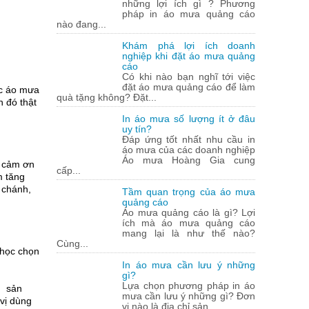
những lợi ích gì ? Phương
pháp in áo mưa quảng cáo
nào đang...
Khám phá lợi ích doanh
nghiệp khi đặt áo mưa quảng
cáo
Có khi nào bạn nghĩ tới việc
đặt áo mưa quảng cáo để làm
ặc áo mưa
quà tặng không? Đặt...
n đó thật
In áo mưa số lượng ít ở đâu
uy tín?
Đáp ứng tốt nhất nhu cầu in
áo mưa của các doanh nghiệp
Áo mưa Hoàng Gia cung
i cảm ơn
cấp...
m tăng
 chánh,
Tầm quan trọng của áo mưa
quảng cáo
Áo mưa quảng cáo là gì? Lợi
ích mà áo mưa quảng cáo
mang lại là như thế nào?
Cùng...
 học chọn
In áo mưa cần lưu ý những
gì?
Lựa chọn phương pháp in áo
ì sản
mưa cần lưu ý những gì? Đơn
vị dùng
vị nào là địa chỉ sản...