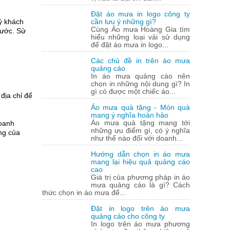
Đặt áo mưa in logo công ty
ý khách
cần lưu ý những gì?
Cùng Áo mưa Hoàng Gia tìm
nước. Sử
hiểu những loại vải sử dụng
để đặt áo mưa in logo...
Các chủ đề in trên áo mưa
quảng cáo
In áo mưa quảng cáo nên
chọn in những nội dung gì? In
gì có được một chiếc áo...
địa chỉ để
Áo mưa quà tặng - Món quà
mang ý nghĩa hoàn hảo
Áo mưa quà tặng mang tới
doanh
những ưu điểm gì, có ý nghĩa
ng của
như thế nào đối với doanh...
Hướng dẫn chọn in áo mưa
mang lại hiệu quả quảng cáo
cao
Giá trị của phương pháp in áo
mưa quảng cáo là gì? Cách
thức chọn in áo mưa để...
Đặt in logo trên áo mưa
quảng cáo cho công ty
In logo trên áo mưa phương