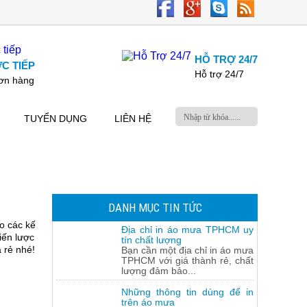
HỖ TRỢ 24/7
C TIẾP
Hỗ trợ 24/7
đơn hàng
TUYỂN DỤNG
LIÊN HỆ
DANH MỤC TIN TỨC
o các kế
Địa chỉ in áo mưa TPHCM uy
iến lược
tín chất lượng
 rẻ nhé!
Bạn cần một địa chỉ in áo mưa
TPHCM với giá thành rẻ, chất
lượng đảm bảo...
Những thông tin dùng để in
trên áo mưa