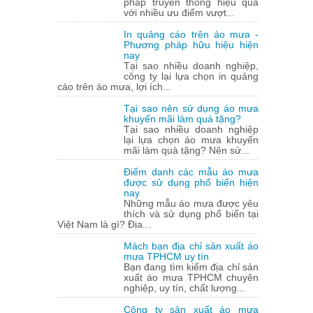
pháp truyền thông hiệu quả
với nhiều ưu điểm vượt...
In quảng cáo trên áo mưa -
Phương pháp hữu hiệu hiện
nay
Tại sao nhiều doanh nghiệp,
công ty lại lựa chọn in quảng
cáo trên áo mưa, lợi ích...
Tại sao nên sử dụng áo mưa
khuyến mãi làm quà tặng?
Tại sao nhiều doanh nghiệp
lại lựa chọn áo mưa khuyến
mãi làm quà tặng? Nên sử...
Điểm danh các mẫu áo mưa
được sử dụng phổ biến hiện
nay
Những mẫu áo mưa được yêu
thích và sử dụng phổ biến tại
Việt Nam là gì? Địa...
Mách bạn địa chỉ sản xuất áo
mưa TPHCM uy tín
Bạn đang tìm kiếm địa chỉ sản
xuất áo mưa TPHCM chuyên
nghiệp, uy tín, chất lượng...
Công ty sản xuất áo mưa