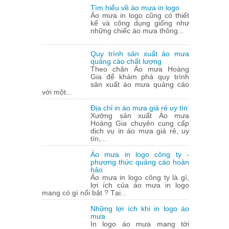
Tìm hiểu về áo mưa in logo
Áo mưa in logo cũng có thiết
kế và công dụng giống như
những chiếc áo mưa thông...
Quy trình sản xuất áo mưa
quảng cáo chất lượng
Theo chân Áo mưa Hoàng
Gia để khám phá quy trình
sản xuất áo mưa quảng cáo
với một...
Địa chỉ in áo mưa giá rẻ uy tín
Xưởng sản xuất Áo mưa
Hoàng Gia chuyên cung cấp
dịch vụ in áo mưa giá rẻ, uy
tín,...
Áo mưa in logo công ty -
phương thức quảng cáo hoàn
hảo
Áo mưa in logo công ty là gì,
lợi ích của áo mưa in logo
mang có gì nổi bật ? Tại...
Những lợi ích khi in logo áo
mưa
In logo áo mưa mang tới