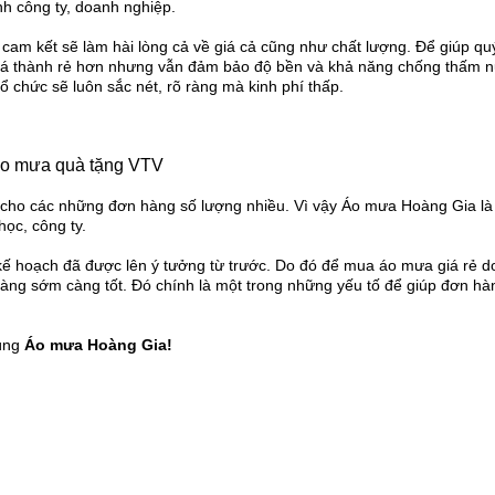
nh công ty, doanh nghiệp.
am kết sẽ làm hài lòng cả về giá cả cũng như chất lượng. Để giúp qu
 có giá thành rẻ hơn nhưng vẫn đảm bảo độ bền và khả năng chống thấm 
tổ chức sẽ luôn sắc nét, rõ ràng mà kinh phí thấp.
o mưa quà tặng VTV
 cho các những đơn hàng số lượng nhiều. Vì vậy Áo mưa Hoàng Gia là 
ọc, công ty.
ế hoạch đã được lên ý tưởng từ trước. Do đó để mua áo mưa giá rẻ 
àng sớm càng tốt. Đó chính là một trong những yếu tố để giúp đơn hà
.
cùng
Áo mưa Hoàng Gia!