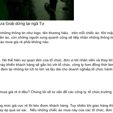
ưa Grab dừng tại ngã Tư
 những thông tin như logo, tên thương hiệu…trên mỗi chiếc áo. Khi m
rên áo, còn những người xung quanh cũng sẽ tiếp nhận những thông ti
 áo mưa giá rẻ phải không nào.
 Nó thể hiện sự quan tâm của tổ chức, đơn vị tới nhân viên và thay lờ
này khiến khách hàng sẽ gắn bó với tổ chức, công ty hơn đồng thời là
đem lại những lợi ích to lớn và lâu dài cho doanh nghiệp,tổ chức hành
mưa giá rẻ ở đâu? Chúng tôi sẽ tư vấn để các công ty, tổ chức,trường
g mức giá cực rẻ lôi kéo được khách hàng. Tuy nhiên khi giao hàng th
ay ép quá sơ sài... Nếu những chiếc áo mưa này của các tổ chức, đơn 