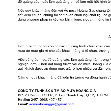
để quảng cáo hoặc làm quà tặng thì sẽ làm mất hết hình ả
Nếu quý khách hàng đến với Áo mưa Hoàng Gia, chúng tôi c
tiết kiệm chi phí chúng tôi sẽ tư vấn chọn loại chất liệu
dụng phương pháp in kéo lụa khi in logo, slogan, thông tin 
Á
Hơn nữa chúng tôi còn có các chương trình chiết khấu cao
mưa áo mưa giá rẻ cho các khách hàng là tổ chức, trường h
Việc dùng áo mưa để quảng cáo, làm quà tặng nằm trong k
nghiệp, đơn vị nên đặt hàng trước với Áo mưa Hoàng Gia c
quý khách được áp dụng mức giá rẻ hơn nhiều ưu đãi hơn
Cảm ơn quý khách hàng đã luôn tin tưởng và đồng hành 
CÔNG TY TNHH SX & TM ÁO MƯA HOÀNG GIA
ĐC
: 20 Đường TCH07, P. Tân Chánh Hiệp, Q.12,TP.HCM
Hotline 24/7
: 0968 427 457
Email:
aomuahoanggia@gmail.com