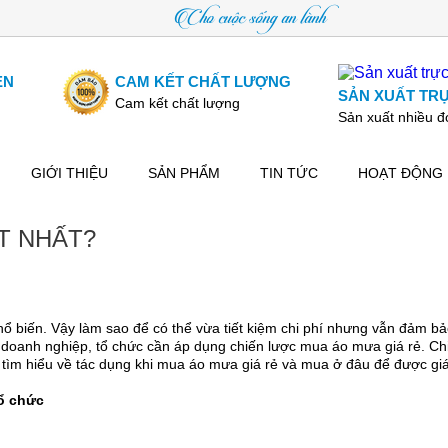
Cho cuộc sống an lành
ẸN
CAM KẾT CHẤT LƯỢNG
SẢN XUẤT TRỰ
Cam kết chất lượng
Sản xuất nhiều 
GIỚI THIỆU
SẢN PHẨM
TIN TỨC
HOẠT ĐỘNG
T NHẤT?
 biến. Vậy làm sao để có thể vừa tiết kiệm chi phí nhưng vẫn đảm bả
doanh nghiệp, tổ chức cần áp dụng chiến lược mua áo mưa giá rẻ. Ch
ìm hiểu về tác dụng khi mua áo mưa giá rẻ và mua ở đâu để được giá
tổ chức