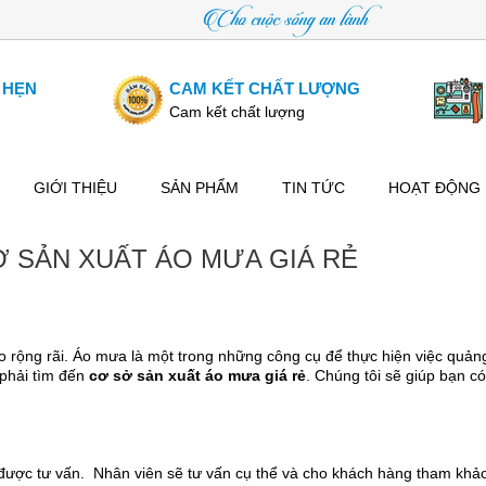
Cho cuộc sống an lành
 HẸN
CAM KẾT CHẤT LƯỢNG
Cam kết chất lượng
GIỚI THIỆU
SẢN PHẨM
TIN TỨC
HOẠT ĐỘNG
 SẢN XUẤT ÁO MƯA GIÁ RẺ
 rộng rãi. Áo mưa là một trong những công cụ để thực hiện việc quản
 phải tìm đến
cơ sở sản xuất áo mưa giá rẻ
. Chúng tôi sẽ giúp bạn c
được tư vấn. Nhân viên sẽ tư vấn cụ thể và cho khách hàng tham khả