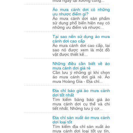
mưa ngay tại xưởng cùng...
Áo mưa cánh dơi có những
ưu nhược điểm gì?
Áo mưa cánh dơi sản phẩm
sử dụng phổ biến hiện nay có
những ưu điểm và nhược...
Tại sao nên sử dụng áo mưa
cánh dơi cao cấp
Áo mưa cánh dơi cao cấp, tại
sao nó được xem là một đồ
vật được thiết kế...
Những điều cần biết về áo
mưa cánh dơi giá rẻ
Cần lưu ý những gì khi chọn
áo mưa cánh dơi giá rẻ. Áo
mưa Hoàng Gia - Địa chỉ...
Địa chỉ báo giá áo mưa cánh
dơi tốt nhất
Tìm kiếm bảng báo giá áo
mưa cánh dơi cụ thể và chi
tiết nhất. Những lưu ý cơ...
Địa chỉ sản xuất áo mưa cánh
dơi loại tốt
Tìm kiếm địa chỉ sản xuất áo
mưa cánh dơi loại tốt uy tín,