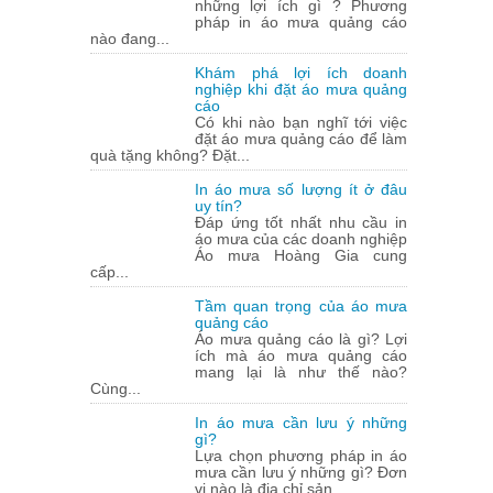
những lợi ích gì ? Phương
pháp in áo mưa quảng cáo
nào đang...
Khám phá lợi ích doanh
nghiệp khi đặt áo mưa quảng
cáo
Có khi nào bạn nghĩ tới việc
đặt áo mưa quảng cáo để làm
quà tặng không? Đặt...
In áo mưa số lượng ít ở đâu
uy tín?
Đáp ứng tốt nhất nhu cầu in
áo mưa của các doanh nghiệp
Áo mưa Hoàng Gia cung
cấp...
Tầm quan trọng của áo mưa
quảng cáo
Áo mưa quảng cáo là gì? Lợi
ích mà áo mưa quảng cáo
mang lại là như thế nào?
Cùng...
In áo mưa cần lưu ý những
gì?
Lựa chọn phương pháp in áo
mưa cần lưu ý những gì? Đơn
vị nào là địa chỉ sản...