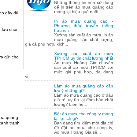
Những thông tin nên sử dụng
để in trên áo mưa quảng cáo
mang lại hiệu quả nhất...
 có đầy đủ
In áo mưa quảng cáo -
Phương thức truyền thông
ể lựa chọn
hữu ích
Xưởng sản xuất áo mưa, in áo
mưa quảng cáo chất lượng,
giá cả phù hợp, kích...
Xưởng sản xuất áo mưa
a gửi cho
TPHCM uy tín chất lượng nhất
Áo mưa Hoàng Gia chuyên
sản xuất áo mưa TPHCM với
mức giá phù hợp, đa dạng
về...
Làm áo mưa quảng cáo cần
lưu ý những gì?
Làm áo mưa quảng cáo ở đâu
giá rẻ, uy tín lại đảm bảo chất
lượng? Liên hệ...
Đặt áo mưa cho công ty mang
mưa quảng
lại lợi ích gì?
cạnh tranh
Bạn đang tìm kiếm một địa chỉ
để đặt áo mưa cho công ty,
Áo mưa Hoàng Gia sẽ...