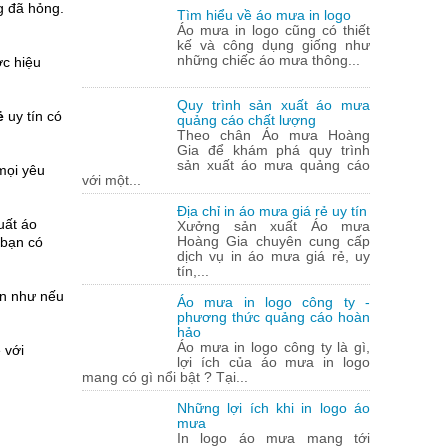
g đã hỏng.
Tìm hiểu về áo mưa in logo
Áo mưa in logo cũng có thiết
kế và công dụng giống như
những chiếc áo mưa thông...
c hiệu
Quy trình sản xuất áo mưa
ẻ
uy tín có
quảng cáo chất lượng
Theo chân Áo mưa Hoàng
Gia để khám phá quy trình
sản xuất áo mưa quảng cáo
mọi yêu
với một...
Địa chỉ in áo mưa giá rẻ uy tín
uất áo
Xưởng sản xuất Áo mưa
Hoàng Gia chuyên cung cấp
 bạn có
dịch vụ in áo mưa giá rẻ, uy
tín,...
ản như nếu
Áo mưa in logo công ty -
phương thức quảng cáo hoàn
hảo
Áo mưa in logo công ty là gì,
 với
lợi ích của áo mưa in logo
mang có gì nổi bật ? Tại...
Những lợi ích khi in logo áo
mưa
In logo áo mưa mang tới