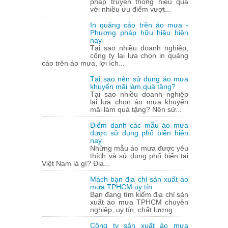
pháp truyền thông hiệu quả
với nhiều ưu điểm vượt...
In quảng cáo trên áo mưa -
Phương pháp hữu hiệu hiện
nay
Tại sao nhiều doanh nghiệp,
công ty lại lựa chọn in quảng
cáo trên áo mưa, lợi ích...
Tại sao nên sử dụng áo mưa
khuyến mãi làm quà tặng?
Tại sao nhiều doanh nghiệp
lại lựa chọn áo mưa khuyến
mãi làm quà tặng? Nên sử...
Điểm danh các mẫu áo mưa
được sử dụng phổ biến hiện
nay
Những mẫu áo mưa được yêu
thích và sử dụng phổ biến tại
Việt Nam là gì? Địa...
Mách bạn địa chỉ sản xuất áo
mưa TPHCM uy tín
Bạn đang tìm kiếm địa chỉ sản
xuất áo mưa TPHCM chuyên
nghiệp, uy tín, chất lượng...
Công ty sản xuất áo mưa