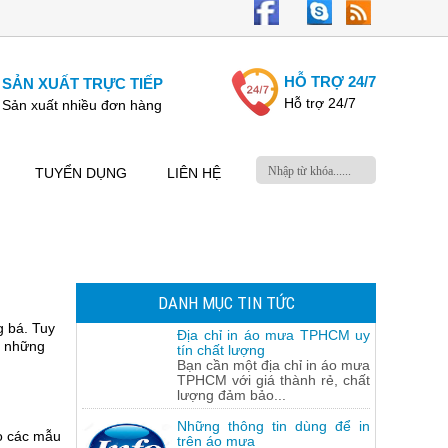
HỖ TRỢ 24/7
SẢN XUẤT TRỰC TIẾP
Hỗ trợ 24/7
Sản xuất nhiều đơn hàng
TUYỂN DỤNG
LIÊN HỆ
DANH MỤC TIN TỨC
g bá. Tuy
Địa chỉ in áo mưa TPHCM uy
ó những
tín chất lượng
Bạn cần một địa chỉ in áo mưa
TPHCM với giá thành rẻ, chất
lượng đảm bảo...
Những thông tin dùng để in
o các mẫu
trên áo mưa