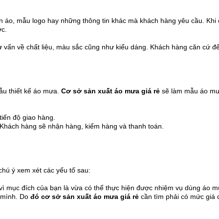
rên áo, mẫu logo hay những thông tin khác mà khách hàng yêu cầu. Khi
ớc.
ư vấn về chất liệu, màu sắc cũng như kiểu dáng. Khách hàng căn cứ đ
ẫu thiết kế áo mưa.
Cơ sở sản xuất áo mưa giá rẻ
sẽ làm mẫu áo mư
tiến độ giao hàng.
Khách hàng sẽ nhận hàng, kiểm hàng và thanh toán.
 chú ý xem xét các yếu tố sau:
i vì mục đích của bạn là vừa có thể thực hiện được nhiệm vụ dùng áo 
a mình. Do
đó cơ sở sản xuất áo mưa giá rẻ
cần tìm phải có mức giá 