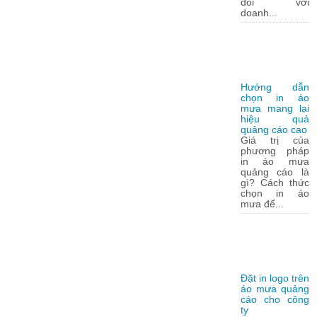
đối với
doanh...
Hướng dẫn
chọn in áo
mưa mang lại
hiệu quả
quảng cáo cao
Giá trị của
phương pháp
in áo mưa
quảng cáo là
gì? Cách thức
chọn in áo
mưa để...
Đặt in logo trên
áo mưa quảng
cáo cho công
ty