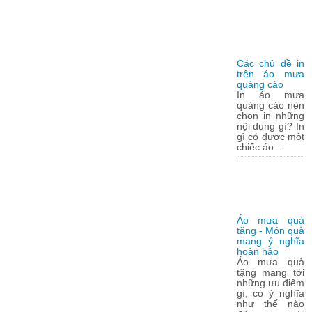
Các chủ đề in
trên áo mưa
quảng cáo
In áo mưa
quảng cáo nên
chọn in những
nội dung gì? In
gì có được một
chiếc áo...
Áo mưa quà
tặng - Món quà
mang ý nghĩa
hoàn hảo
Áo mưa quà
tặng mang tới
những ưu điểm
gì, có ý nghĩa
như thế nào