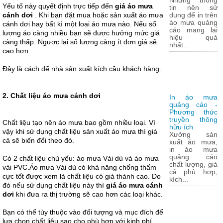
Những thông
Yếu tố này quyết định trực tiếp đến
giá áo mưa
tin nên sử
cánh dơi
. Khi bạn đặt mua hoặc sản xuất áo mưa
dụng để in trên
áo mưa quảng
cánh dơi hay bất kì một loại áo mưa nào. Nếu số
cáo mang lại
lượng áo càng nhiều bạn sẽ được hưởng mức giá
hiệu quả
càng thấp. Ngược lại số lượng càng ít đơn giá sẽ
nhất...
cao hơn.
Đây là cách để nhà sản xuất kích cầu khách hàng.
2. Chất liệu áo mưa cánh dơi
In áo mưa
quảng cáo -
Phương thức
truyền thông
Chất liệu tạo nên áo mưa bao gồm nhiều loại. Vì
hữu ích
vậy khi sử dụng chất liệu sản xuất áo mưa thì giá
Xưởng sản
cả sẽ biến đổi theo đó.
xuất áo mưa,
in áo mưa
quảng cáo
Có 2 chất liệu chủ yếu: áo mưa Vải dù và áo mưa
chất lượng, giá
vải PVC.Áo mưa Vải dù có khả năng chống thấm
cả phù hợp,
cực tốt được xem là chất liệu có giá thành cao. Do
kích...
đó nếu sử dụng chất liệu này thì
giá áo mưa cánh
dơi
khi đưa ra thị trường sẽ cao hơn các loại khác.
Bạn có thể tùy thuộc vào đối tượng và mục đích để
lựa chọn chất liệu sao cho phù hợp với kinh phí