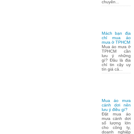
chuyên...
Mách bạn địa
chỉ mua áo
mưa ở TPHCM
Mua áo mưa ở
TPHCM cần
lưu ý những
gì? Đâu là địa
chỉ tin cậy uy
tín giá cả...
Mua áo mưa
cánh dơi nên
lưu ý điều gì?
Đặt mua áo
mưa cánh dơi
số lượng lớn
cho công ty,
doanh nghiệp