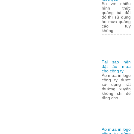
So với nhiều
hình thức
quảng bá đắt
đỏ thì sử dụng
áo mưa quảng
cáo tuy
không...
Tại sao nên
đặt áo mưa
cho công ty
Áo mưa in logo
công ty được
sử dụng rất
thường xuyên
không chỉ để
tặng cho...
Áo mưa in logo
công ty dùng