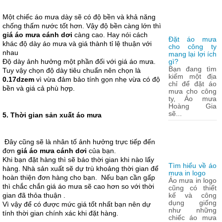
Một chiếc áo mưa dày sẽ có độ bền và khả năng
chống thấm nước tốt hơn. Vậy độ bền càng lớn thì
giá áo mưa cánh dơi
càng cao. Hay nói cách
Đặt áo mưa
khác độ dày áo mưa và giá thành tỉ lệ thuận với
cho công ty
nhau
mang lại lợi ích
Độ dày ảnh hưởng một phần đối với giá áo mưa.
gì?
Bạn đang tìm
Tuy vậy chọn độ dày tiêu chuẩn nên chọn là
kiếm một địa
0.17dzem
vì vừa đảm bảo tính gọn nhẹ vừa có độ
chỉ để đặt áo
bền và giá cả phù hợp.
mưa cho công
ty, Áo mưa
Hoàng Gia
sẽ...
5. Thời gian sản xuất áo mưa
Đây cũng sẽ là nhân tố ảnh hưởng trực tiếp đến
đơn
giá áo mưa cánh dơi
của bạn.
Khi bạn đặt hàng thì sẽ báo thời gian khi nào lấy
Tìm hiểu về áo
hàng. Nhà sản xuất sẽ dự trù khoảng thời gian để
mưa in logo
hoàn thiện đơn hàng cho bạn. Nếu bạn cần gấp
Áo mưa in logo
thì chắc chắn giá áo mưa sẽ cao hơn so với thời
cũng có thiết
gian đã thỏa thuận .
kế và công
dụng giống
Vì vậy để có được mức giá tốt nhất bạn nên dự
như những
tính thời gian chính xác khi đặt hàng.
chiếc áo mưa