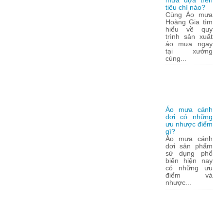
mưa dựa trên
tiêu chí nào?
Cùng Áo mưa
Hoàng Gia tìm
hiểu về quy
trình sản xuất
áo mưa ngay
tại xưởng
cùng...
Áo mưa cánh
dơi có những
ưu nhược điểm
gì?
Áo mưa cánh
dơi sản phẩm
sử dụng phổ
biến hiện nay
có những ưu
điểm và
nhược...