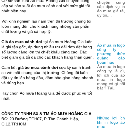
Cơ sở sản xuất Áo mưa Hoàng Gia chuyên cung
chuyên cung
cấp và sản xuất áo mưa cánh dơi với mức giá tốt
cấp dịch vụ in
nhất hiện nay.
áo mưa giá rẻ,
uy tín,...
Với kinh nghiệm lâu năm trên thị trường chúng tôi
luôn mang đến cho khách hàng những sản phẩm
chất lượng và giá cả hợp lý.
Giá áo mưa cánh dơi
tại Áo mưa Hoàng Gia luôn
Áo mưa in logo
là giá tận gốc, áp dụng nhiều ưu đãi đơn đặt hàng
công ty -
số lượng càng lớn thì chiết khấu càng cao. Đặc
phương thức
biệt giảm giá tối đa cho các khách hàng thân quen.
quảng cáo
hoàn hảo
Áo mưa in logo
Cam kết
giá áo mưa cánh dơi
cực kỳ cạnh tranh
công ty là gì,
so với mặt chung của thị trường. Chúng tôi luôn
lợi ích của áo
đặt uy tín lên hàng đầu, đảm bảo giao hàng nhanh
mưa in logo
và đúng hẹn.
mang có gì nổi
bật ? Tại...
Hãy chọn Áo mưa Hoàng Gia để được phục vụ tốt
nhất!
CÔNG TY TNHH SX & TM ÁO MƯA HOÀNG GIA
Những lợi ích
ĐC
: 20 Đường TCH07, P. Tân Chánh Hiệp,
khi in logo áo
Q.12,TP.HCM
mưa