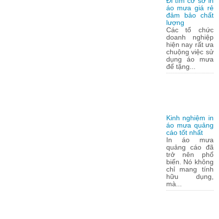
Đi tìm cơ sở in
áo mưa giá rẻ
đảm bảo chất
lượng
Các tổ chức
doanh nghiệp
hiện nay rất ưa
chuộng việc sử
dụng áo mưa
để tặng...
Kinh nghiệm in
áo mưa quảng
cáo tốt nhất
In áo mưa
quảng cáo đã
trở nên phổ
biến. Nó không
chỉ mang tính
hữu dụng,
mà...