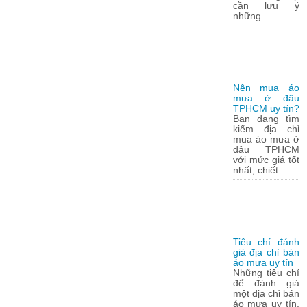
cần lưu ý
những...
Nên mua áo
mưa ở đâu
TPHCM uy tín?
Bạn đang tìm
kiếm địa chỉ
mua áo mưa ở
đâu TPHCM
với mức giá tốt
nhất, chiết...
Tiêu chí đánh
giá địa chỉ bán
áo mưa uy tín
Những tiêu chí
để đánh giá
một địa chỉ bán
áo mưa uy tín,