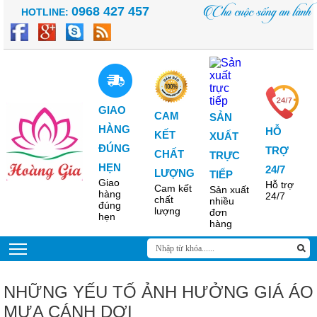
Cho cuộc sống an lành
0968 427 457
HOTLINE:
GIAO
CAM
SẢN
HÀNG
HỖ
KẾT
XUẤT
ĐÚNG
TRỢ
CHẤT
TRỰC
HẸN
24/7
LƯỢNG
TIẾP
Giao
Hỗ trợ
Cam kết
Sản xuất
hàng
24/7
chất
nhiều
đúng
lượng
đơn
hẹn
hàng
NHỮNG YẾU TỐ ẢNH HƯỞNG GIÁ ÁO
MƯA CÁNH DƠI