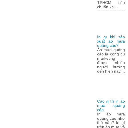
TPHCM tiêu
chuẩn khi...
In gì khi sản
xuất áo mưa
quảng cáo?
Áo mưa quảng
cáo là công cụ
marketing
được nhiều
người hướng
đến hiện nay....
Các vị trí in áo
mưa quảng
cáo
In áo mưa
quảng cáo như
thế nào? In gì
trên áo mưa và