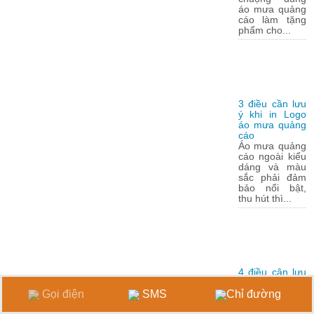
áo mưa quảng
cáo làm tặng
phẩm cho...
3 điều cần lưu
ý khi in Logo
áo mưa quảng
cáo
Áo mưa quảng
cáo ngoài kiểu
dáng và màu
sắc phải đảm
bảo nổi bật,
thu hút thì...
4 điều cân lưu
ý khi in Logo
lên áo mưa
Gọi điện
SMS
Chỉ đường
Việc in logo