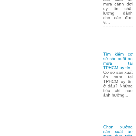
mưa cánh dơi
uy tín chất
lượng dành
cho các đơn
vị...
Tìm kiếm cơ
sở sản xuất áo
mưa tại
TPHCM uy tín
Cơ sở sản xuất
áo mưa tại
TPHCM uy tín
ở đâu? Những
tiêu chí nào
ảnh hưởng...
Chọn xưởng
sản xuất áo