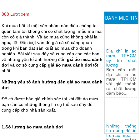
888 Lượt xem
DANH MỤC TIN
Khi mua bất kì một sản phẩm nào điều chúng ta
TỨC
quan tâm tới không chỉ có chất lượng, mẫu mã mà
còn có giá thành. Và áo mưa cũng không phải là
ngoại lệ. Đặc biệt vấn đề giá cả sẽ càng quan
trọng khi bạn đặt sản xuất áo mưa cho doanh
Địa chỉ in áo
nghiệp. Bài viết sau đây sẽ cung cấp cho các bạn
mưa TPHCM
về những yếu tố ảnh hưởng đến
giá áo mưa cánh
uy tín chất
dơi
và cơ sở cung cấp
giá
áo mưa cánh dơi
tốt
lượng
Bạn cần một
nhất.
địa chỉ in áo
mưa TPHCM
Những yếu tố ảnh hưởng đến giá áo mưa cánh
với giá thành
dơi
rẻ, chất lượng
đảm bảo...
Để có được báo giá chính xác thì khi đặt áo mưa
bạn cần có những thông tin cụ thể sau đây để
cung cấp cho nhà sản xuất.
Những thông
1.Số lượng áo mưa cánh dơi
tin dùng để in
trên áo mưa