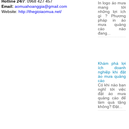
Hotline 24/7
: 0968 427 457
In logo áo mưa
Email:
aomuahoanggia@gmail.com
mang tới
Website:
http://thegioiaomua.net/
những lợi ích
gì ? Phương
pháp in áo
mưa quảng
cáo nào
đang...
Khám phá lợi
ích doanh
nghiệp khi đặt
áo mưa quảng
cáo
Có khi nào bạn
nghĩ tới việc
đặt áo mưa
quảng cáo để
làm quà tặng
không? Đặt...