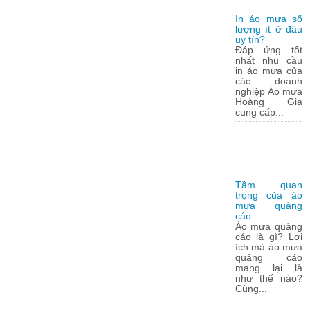
In áo mưa số
lượng ít ở đâu
uy tín?
Đáp ứng tốt
nhất nhu cầu
in áo mưa của
các doanh
nghiệp Áo mưa
Hoàng Gia
cung cấp...
Tầm quan
trọng của áo
mưa quảng
cáo
Áo mưa quảng
cáo là gì? Lợi
ích mà áo mưa
quảng cáo
mang lại là
như thế nào?
Cùng...